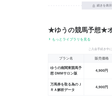
続きを表示
★ゆうの競馬予想★
もっとライブラリを見る
ご入会手続き中
プラン名
販売価格
ゆうの南関東競馬予
4,900円
想 DMMサロン版
万馬券を取る為のＪ
4,900円
ＲＡ解析データ