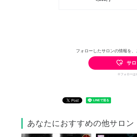
フォローしたサロンの情報を、
サロ
※フォローは
あなたにおすすめの他サロン