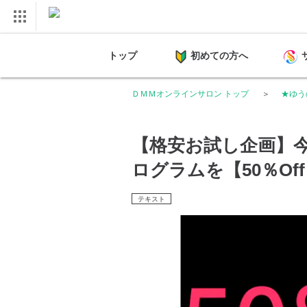
トップ
初めての方へ
ＤＭＭオンラインサロン トップ
★ゆう
【格安お試し企画】
ログラムを【50％Of
テキスト