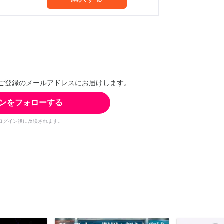
ご登録のメールアドレスにお届けします。
ンをフォローする
ログイン後に反映されます。