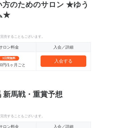
い方のためのサロン ★ゆう
ム★
に完売することもございます。
サロン料金
入会／詳細
3日間無料
入会する
800円/1ヶ月ごと
 新馬戦・重賞予想
に完売することもございます。
サロン料金
入会／詳細