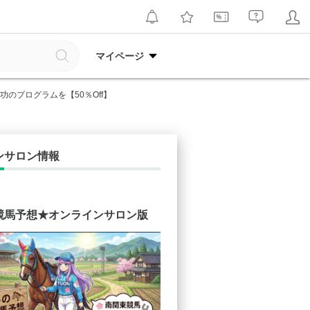
マイページ
のプログラムを【50％Off】
ンサロン情報
競馬予想★オンラインサロン版