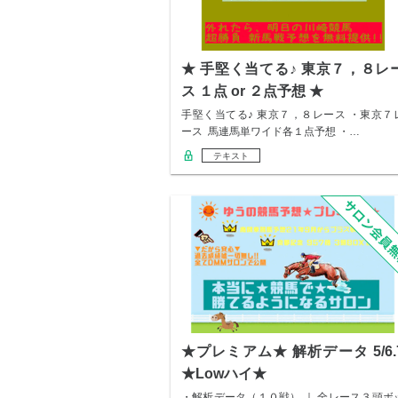
★ 手堅く当てる♪ 東京７，８レ
ス １点 or ２点予想 ★
手堅く当てる♪ 東京７，８レース ・東京７
ース 馬連馬単ワイド各１点予想 ・…
テキスト
★プレミアム★ 解析データ 5/6.
★Lowハイ★
・解析データ（１０戦） ｜ 全レース３頭ボ