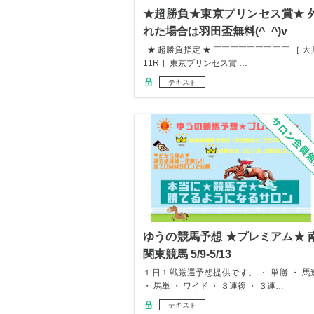
★超勝負★東京プリンセス賞★ 
れた場合は羽田盃無料(^_^)v
★ 超勝負指定 ★ ￣￣￣￣￣￣￣￣￣ ［ 大
11R ］東京プリンセス賞 …
テキスト
ゆうの競馬予想 ★プレミアム★ 
関東競馬 5/9-5/13
１日１戦厳選予想提供です。 ・ 単勝 ・ 馬
・ 馬単 ・ ワイド ・ ３連複 ・ ３連…
テキスト