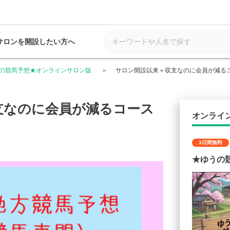
サロンを開設したい方へ
の競馬予想★オンラインサロン版
サロン開設以来＋収支なのに会員が減るコース
支なのに会員が減るコース
オンライ
3日間無料
★ゆうの