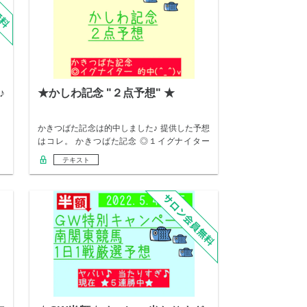
♪
★かしわ記念 "２点予想" ★
。
かきつばた記念は的中しました♪ 提供した予想
はコレ。 かきつばた記念 ◎１イグナイター
前…
テキスト