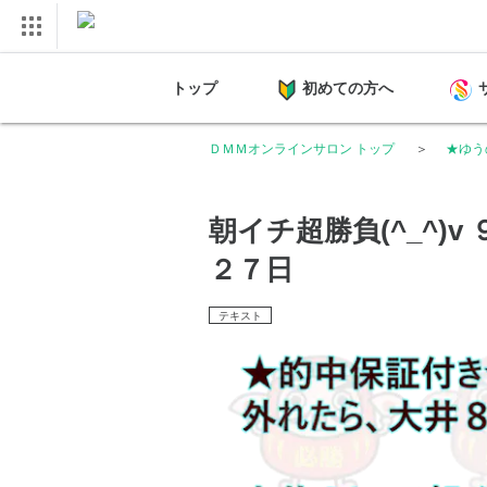
トップ
初めての方へ
ＤＭＭオンラインサロン トップ
★ゆう
朝イチ超勝負(^_^)v
２７日
テキスト