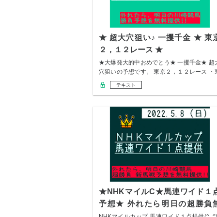
★ 超大穴狙い♪ 一攫千金 ★ 東
２，１２レース ★
★大爆発大的中おめでとう★ 一攫千金★ 超
穴狙いの予想です。 東京２，１２レース ・
京…
テキスト
★NHKマイルC★馬連ワイド１
予想★ 外れたら明日の超勝負
料！
NHKマイルカップ 馬連ワイド１点提供(^_^)