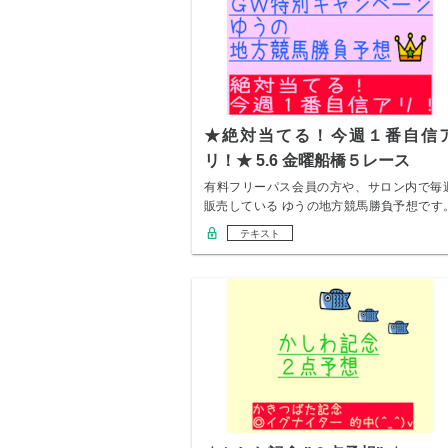
★絶対当てる！今週１番自信
リ！★ 5.6 金曜船橋５レース
有料フリーパス会員の方や、サロン内で毎
販売している ゆうの地方競馬勝負予想です
｜ ［…
テキスト