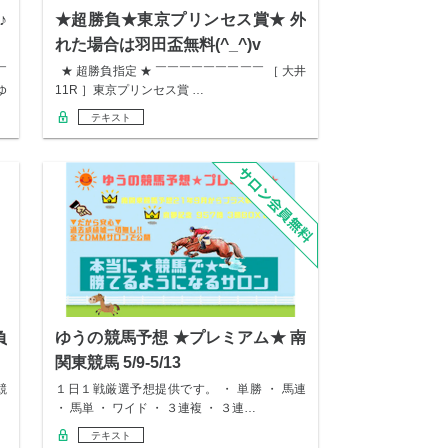
♪
★超勝負★東京プリンセス賞★ 外
れた場合は羽田盃無料(^_^)v
￣
★ 超勝負指定 ★ ￣￣￣￣￣￣￣￣￣ ［ 大井
ゆ
11R ］東京プリンセス賞 …
テキスト
負
ゆうの競馬予想 ★プレミアム★ 南
関東競馬 5/9-5/13
競
１日１戦厳選予想提供です。 ・ 単勝 ・ 馬連
・ 馬単 ・ ワイド ・ ３連複 ・ ３連…
テキスト