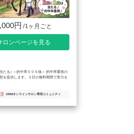
,000円
/1ヶ月ごと
サロンページを見る
当たる♪ ＜的中率５０％強＞ 的中率重視の
想を提供します。３日の無料期間で実力を
DMMオンラインサロン専用コミュニティ