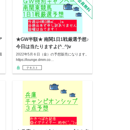
ア
★GW半額★ 南関1日1戦厳選予想♪
今日は当たりますよ(^_^)v
週
2022年5月６日（金）の予想販売になります。
。
https://lounge.dmm.co…
テキスト