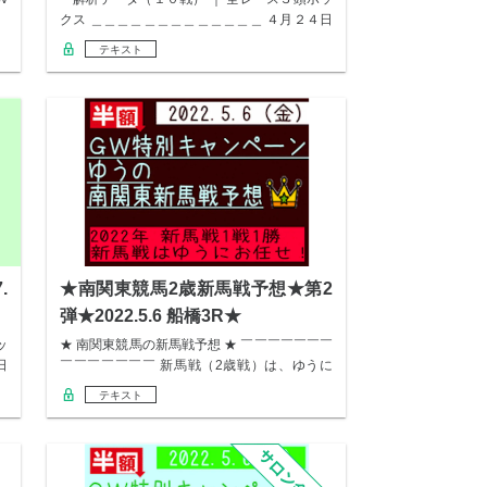
クス ＿＿＿＿＿＿＿＿＿＿＿＿＿ ４月２４日
（…
テキスト
.
★南関東競馬2歳新馬戦予想★第2
弾★2022.5.6 船橋3R★
ッ
★ 南関東競馬の新馬戦予想 ★ ￣￣￣￣￣￣￣
日
￣￣￣￣￣￣￣ 新馬戦（2歳戦）は、ゆうに
お…
テキスト