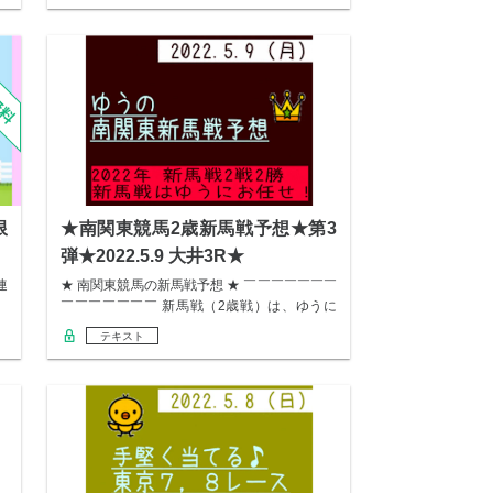
限
★南関東競馬2歳新馬戦予想★第3
弾★2022.5.9 大井3R★
連
★ 南関東競馬の新馬戦予想 ★ ￣￣￣￣￣￣￣
￣￣￣￣￣￣￣ 新馬戦（2歳戦）は、ゆうに
お…
テキスト