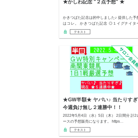
★かしわ記念 "２点予想" ★
かきつばた記念は的中しました♪ 提供した予
はコレ。 かきつばた記念 ◎１イグナイタ
前…
テキスト
★GW半額★ ヤバい♪ 当たりすぎ
今週負け無し２連勝中！！
2022年5月4日（水）5日（木） 2日間分 計2
ースの予想販売になります。 https…
テキスト