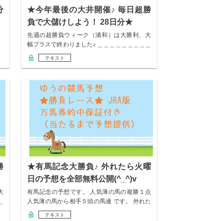
分
★今年最後の大井開催♪ 毎日超勝
負で大儲けしよう！ 28日分★
先週の超勝負ウィーク（浦和）は大勝利、大
幅プラスで終わりました♪ ＿＿＿＿＿＿＿＿＿
＿＿＿…
テキスト
勝
★有馬記念大勝負♪ 外れたら火曜
日の予想を全部無料公開(^_^)v
大
有馬記念の予想です。 人気薄の馬の複勝１点
＿
人気薄の馬から相手５頭の馬連 です。 外れた
場…
テキスト