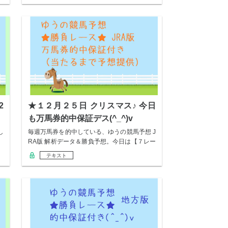
2
★１２月２５日 クリスマス♪ 今日
も万馬券的中保証デス(^_^)v
し
毎週万馬券を的中している、ゆうの競馬予想 J
RA版 解析データ＆勝負予想。今日は【７レー
ス…
テキスト