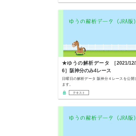
★ゆうの解析データ ［2021/12/
6］阪神分のみ4レース
日曜日の解析データ 阪神分４レースを公開
ます。
テキスト