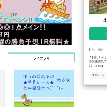
4
サロン紹介
２回に１回は
ライブラリ
南関東競馬予
試してね★
運営ツール