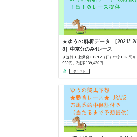
★ゆうの解析データ ［2021/12/
8］中京分のみ4レース
★速報★ 超爆発♪ 12/12（日）中京10R 馬単7
930円、3連単139,420円 …
テキスト