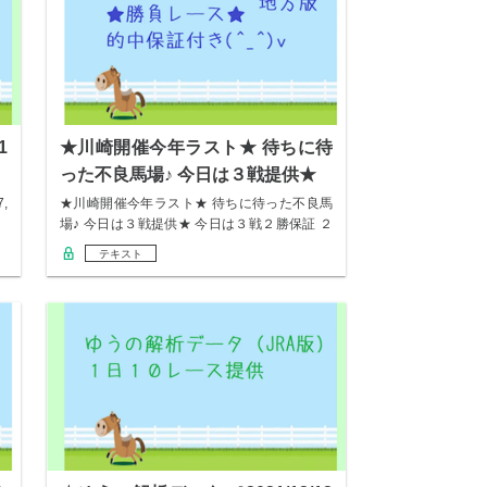
1
★川崎開催今年ラスト★ 待ちに待
った不良馬場♪ 今日は３戦提供★
,
★川崎開催今年ラスト★ 待ちに待った不良馬
場♪ 今日は３戦提供★ 今日は３戦２勝保証 ２
敗…
テキスト