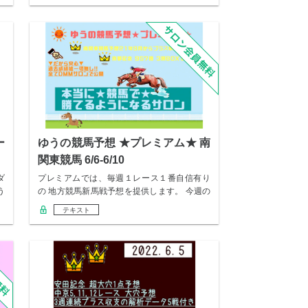
ー
ゆうの競馬予想 ★プレミアム★ 南
関東競馬 6/6-6/10
ダ
プレミアムでは、毎週１レース１番自信有り
う
の 地方競馬新馬戦予想を提供します。 今週の
新馬戦…
テキスト