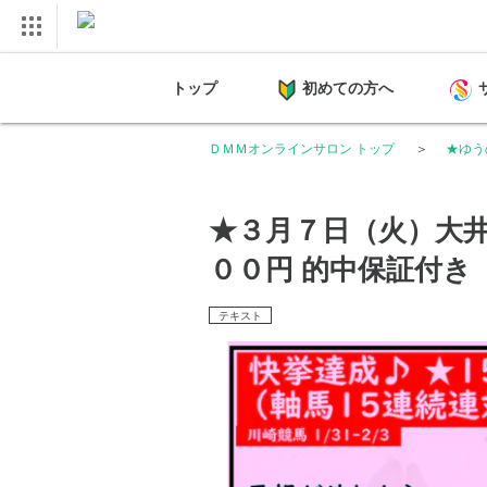
トップ
初めての方へ
ＤＭＭオンラインサロン トップ
★ゆう
★３月７日（火）大井
００円 的中保証付き
テキスト