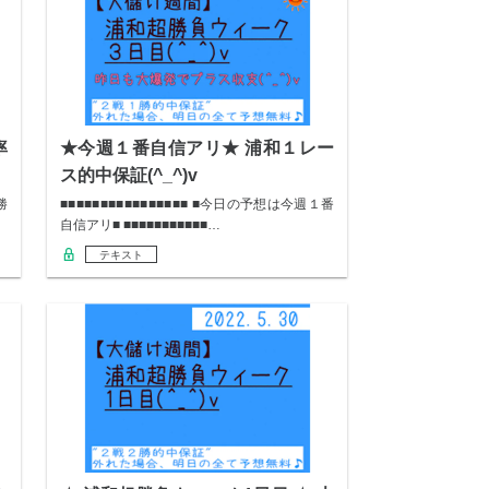
率
★今週１番自信アリ★ 浦和１レー
ス的中保証(^_^)v
勝
■■■■■■■■■■■■■■■■ ■今日の予想は今週１番
自信アリ■ ■■■■■■■■■■■…
テキスト