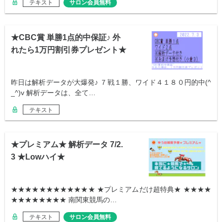
テキスト
サロン会員無料
★CBC賞 単勝1点的中保証♪ 外
れたら1万円割引券プレゼント★
昨日は解析データが大爆発♪ ７戦１勝、ワイド４１８０円的中(^
_^)v 解析データは、全て…
テキスト
★プレミアム★ 解析データ 7/2.
3 ★Lowハイ★
★★★★★★★★★★★★ ★プレミアムだけ超特典★ ★★★★
★★★★★★★★ 南関東競馬の…
テキスト
サロン会員無料