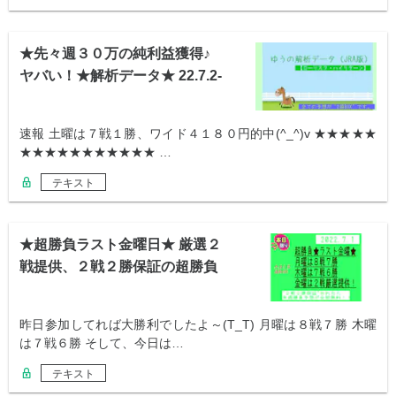
★先々週３０万の純利益獲得♪
ヤバい！★解析データ★ 22.7.2-
3
速報 土曜は７戦１勝、ワイド４１８０円的中(^_^)v ★★★★★
★★★★★★★★★★★ …
テキスト
★超勝負ラスト金曜日★ 厳選２
戦提供、２戦２勝保証の超勝負
だ！！
昨日参加してれば大勝利でしたよ～(T_T) 月曜は８戦７勝 木曜
は７戦６勝 そして、今日は…
テキスト