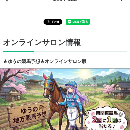
オンラインサロン情報
★ゆうの競馬予想★オンラインサロン版