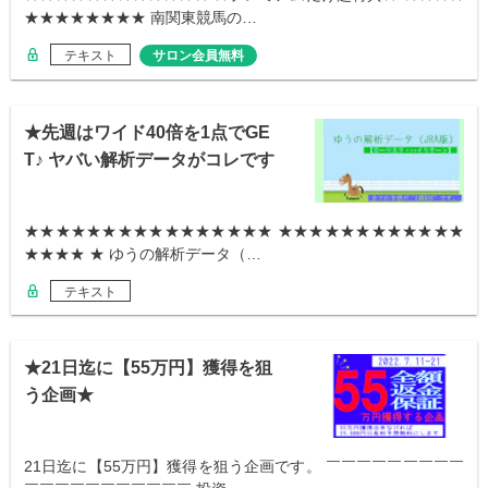
★★★★★★★★ 南関東競馬の…
テキスト
サロン会員無料
★先週はワイド40倍を1点でGE
T♪ ヤバい解析データがコレです
★
★★★★★★★★★★★★★★★★ ★★★★★★★★★★★★
★★★★ ★ ゆうの解析データ（…
テキスト
★21日迄に【55万円】獲得を狙
う企画★
21日迄に【55万円】獲得を狙う企画です。 ￣￣￣￣￣￣￣￣￣