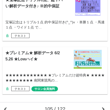
い解析データ付き♪ ※的中保証
付き
宝塚記念はトリプル１点 的中保証付き(^_^)v ・単勝１点 ・馬連
１点 ・ワイド１点 で…
テキスト
★プレミアム★ 解析データ 6/2
5.26 ★Lowハイ★
★★★★★★★★★★★★ ★プレミアムだけ超特典★ ★★★★
★★★★★★★★ 南関東競馬の…
テキスト
サロン会員無料
105 / 122