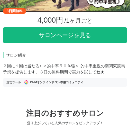
3日間無料
4,000円
/1ヶ月ごと
サロンページを見る
サロン紹介
２回に１回は当たる♪ ＜的中率５０％強＞ 的中率重視の南関東競馬
予想を提供します。３日の無料期間で実力を試してね★
運営ツール
DMMオンラインサロン専用コミュニティ
注目のおすすめサロン
盛り上がっている人気のサロンをピックアップ！