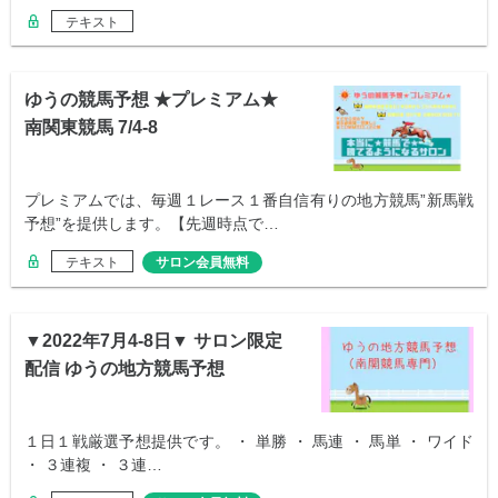
テキスト
ゆうの競馬予想 ★プレミアム★
南関東競馬 7/4-8
プレミアムでは、毎週１レース１番自信有りの地方競馬”新馬戦
予想”を提供します。【先週時点で…
テキスト
サロン会員無料
▼2022年7月4-8日▼ サロン限定
配信 ゆうの地方競馬予想
１日１戦厳選予想提供です。 ・ 単勝 ・ 馬連 ・ 馬単 ・ ワイド
・ ３連複 ・ ３連…