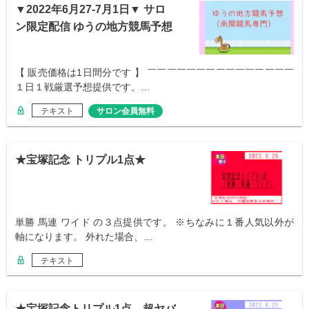
▼2022年6月27-7月1日▼ サロ
ン限定配信 ゆうの地方競馬予想
【 販売価格は1日間分です 】 ￣￣￣￣￣￣￣￣￣￣￣￣￣￣￣
１日１戦厳選予想提供です。…
テキスト
サロン会員無料
★宝塚記念 トリプル1点★
単勝 馬連 ワイド の３点提供です。 ※ちなみに１番人気以外が
軸になります。 外れた場合、…
テキスト
★宝塚記念トリプル1点、超ヤバ