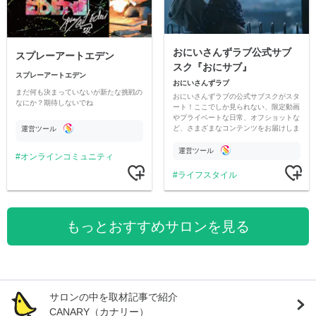
おにいさんずラブ公式サブ
スプレーアートエデン
スク『おにサブ』
スプレーアートエデン
おにいさんずラブ
まだ何も決まっていないが新たな挑戦の
おにいさんずラブの公式サブスクがスタ
なにか？期待しないでね
ート！ここでしか見られない、限定動画
やプライベートな日常、オフショットな
ど、さまざまなコンテンツをお届けしま
運営ツール
す。
運営ツール
オンラインコミュニティ
ライフスタイル
もっとおすすめサロンを見る
サロンの中を取材記事で紹介
CANARY（カナリー）