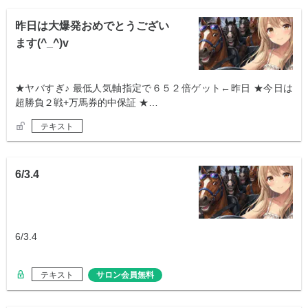
昨日は大爆発おめでとうござい
ます(^_^)v
★ヤバすぎ♪ 最低人気軸指定で６５２倍ゲット←昨日 ★今日は
超勝負２戦+万馬券的中保証 ★…
テキスト
6/3.4
6/3.4
テキスト
サロン会員無料