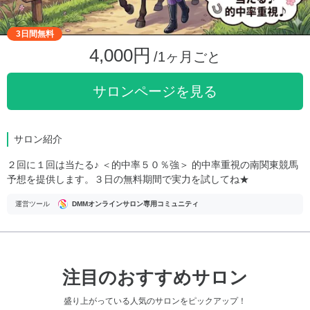
3日間無料
4,000円
/1ヶ月ごと
サロンページを見る
サロン紹介
２回に１回は当たる♪ ＜的中率５０％強＞ 的中率重視の南関東競馬
予想を提供します。３日の無料期間で実力を試してね★
運営ツール
DMMオンラインサロン専用コミュニティ
注目のおすすめサロン
盛り上がっている人気のサロンをピックアップ！