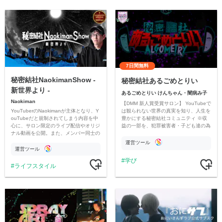
7日間無料
秘密結社NaokimanShow -
秘密結社あるごめとりい
新世界より -
あるごめとりい けんちゃん・闇病み子
Naokiman
【DMM 新人賞受賞サロン】 YouTubeで
YouTuberのNaokimanが主体となり、Y
は観られない世界の真実を知り、人生を
ouTubeだと規制されてしまう内容を中
豊かにする秘密結社コミュニティ ※収
心に、サロン限定のライブ配信やオリジ
益の一部を、犯罪被害者・子ども達の為
ナル動画を公開。また、メンバー同士の
のチャリティーに寄付させていただきま
情報交換や交流の場としても楽しんでい
す
運営ツール
ただいています。
運営ツール
学び
ライフスタイル