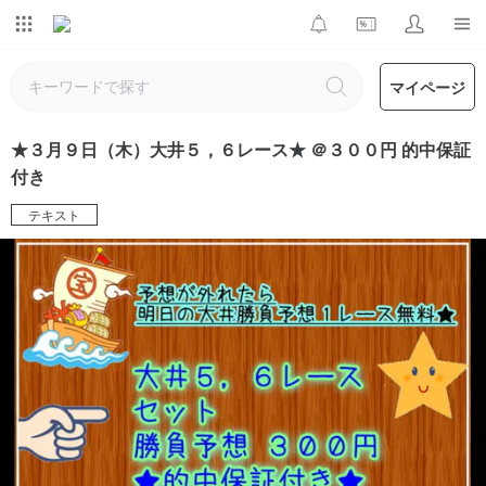
マイページ
★３月９日（木）大井５，６レース★ ＠３００円 的中保証
付き
テキスト