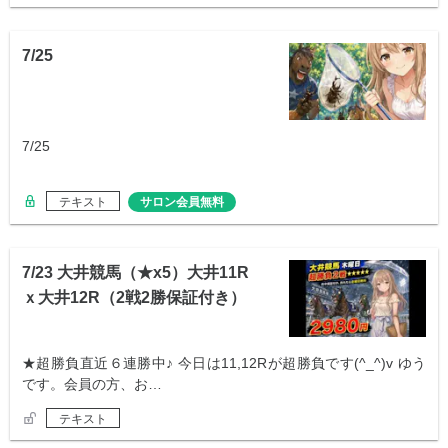
7/25
7/25
テキスト
サロン会員無料
7/23 大井競馬（★x5）大井11R
ｘ大井12R（2戦2勝保証付き）
★超勝負直近６連勝中♪ 今日は11,12Rが超勝負です(^_^)v ゆう
です。会員の方、お…
テキスト