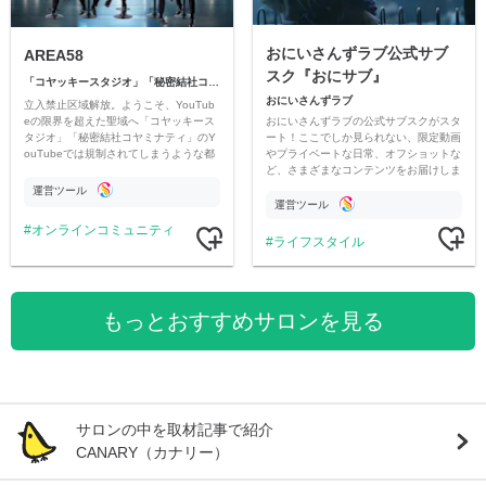
おにいさんずラブ公式サブ
AREA58
スク『おにサブ』
「コヤッキースタジオ」「秘密結社コヤミナティ」
おにいさんずラブ
立入禁止区域解放。ようこそ、YouTub
おにいさんずラブの公式サブスクがスタ
eの限界を超えた聖域へ「コヤッキース
ート！ここでしか見られない、限定動画
タジオ」「秘密結社コヤミナティ」のY
やプライベートな日常、オフショットな
ouTubeでは規制されてしまうような都
ど、さまざまなコンテンツをお届けしま
市伝説を中心にオリジナルコンテンツを
す。
公開。
運営ツール
運営ツール
オンラインコミュニティ
ライフスタイル
もっとおすすめサロンを見る
サロンの中を取材記事で紹介
CANARY（カナリー）