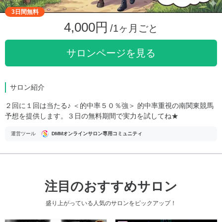
3日間無料
4,000円
/1ヶ月ごと
サロンページを見る
サロン紹介
２回に１回は当たる♪ ＜的中率５０％強＞ 的中率重視の南関東競馬
予想を提供します。３日の無料期間で実力を試してね★
運営ツール
DMMオンラインサロン専用コミュニティ
注目のおすすめサロン
盛り上がっている人気のサロンをピックアップ！