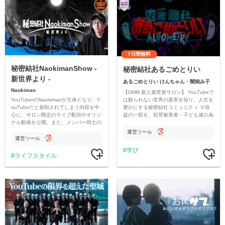
7日間無料
秘密結社NaokimanShow -
秘密結社あるごめとりい
新世界より -
あるごめとりい けんちゃん・闇病み子
Naokiman
【DMM 新人賞受賞サロン】 YouTubeで
YouTuberのNaokimanが主体となり、Y
は観られない世界の真実を知り、人生を
ouTubeだと規制されてしまう内容を中
豊かにする秘密結社コミュニティ ※収
心に、サロン限定のライブ配信やオリジ
益の一部を、犯罪被害者・子ども達の為
ナル動画を公開。また、メンバー同士の
のチャリティーに寄付させていただきま
情報交換や交流の場としても楽しんでい
す
運営ツール
ただいています。
運営ツール
学び
ライフスタイル