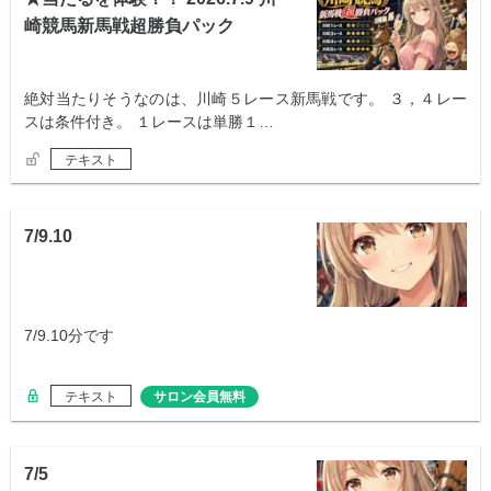
崎競馬新馬戦超勝負パック
絶対当たりそうなのは、川崎５レース新馬戦です。 ３，４レー
スは条件付き。 １レースは単勝１…
テキスト
7/9.10
7/9.10分です
テキスト
サロン会員無料
7/5