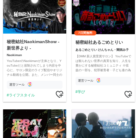
7日間無料
秘密結社NaokimanShow -
秘密結社あるごめとりい
新世界より -
あるごめとりい けんちゃん・闇病み子
Naokiman
【DMM 新人賞受賞サロン】 YouTubeで
YouTuberのNaokimanが主体となり、Y
は観られない世界の真実を知り、人生を
ouTubeだと規制されてしまう内容を中
豊かにする秘密結社コミュニティ ※収
心に、サロン限定のライブ配信やオリジ
益の一部を、犯罪被害者・子ども達の為
ナル動画を公開。また、メンバー同士の
のチャリティーに寄付させていただきま
情報交換や交流の場としても楽しんでい
す
運営ツール
ただいています。
運営ツール
学び
ライフスタイル