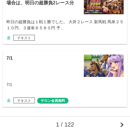
場合は、明日の超勝負2レース分
を無料
昨日の超勝負は１戦１勝でした。 大井２レース 新馬戦 馬単２５
１０円、３連単８５８０円 予…
テキスト
7/1
7/1
テキスト
サロン会員無料
1 / 122