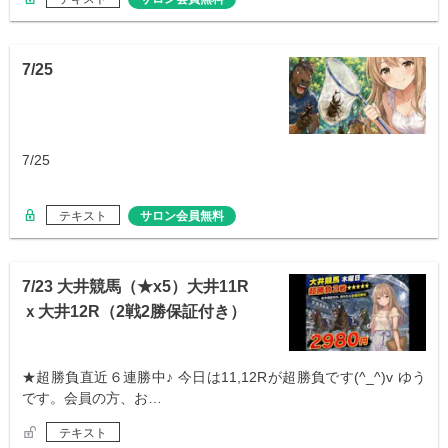
7/25
7/25
テキスト
サロン会員無料
7/23 大井競馬（★x5）大井11R
ｘ大井12R（2戦2勝保証付き）
★超勝負直近６連勝中♪ 今日は11,12Rが超勝負です(^_^)v ゆう
です。会員の方、お…
テキスト