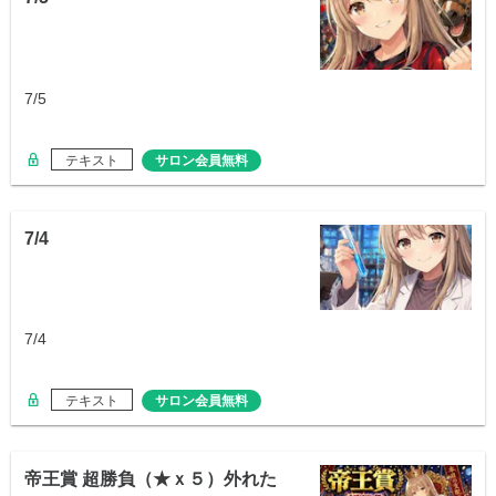
7/5
テキスト
サロン会員無料
7/4
7/4
テキスト
サロン会員無料
帝王賞 超勝負（★ｘ５）外れた