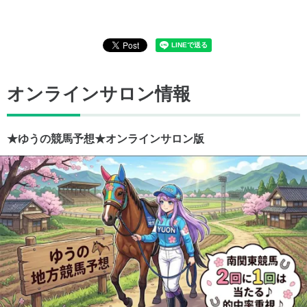
オンラインサロン情報
★ゆうの競馬予想★オンラインサロン版