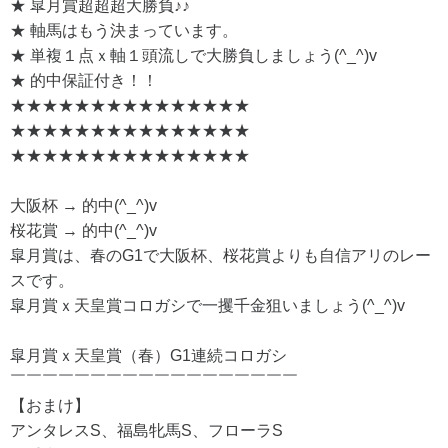
★ 皐月賞超超超大勝負♪♪
★ 軸馬はもう決まっています。
★ 単複１点ｘ軸１頭流しで大勝負しましょう(^_^)v
★ 的中保証付き！！
★★★★★★★★★★★★★★★
★★★★★★★★★★★★★★★
★★★★★★★★★★★★★★★
大阪杯 → 的中(^_^)v
桜花賞 → 的中(^_^)v
皐月賞は、春のG1で大阪杯、桜花賞よりも自信アリのレー
スです。
皐月賞ｘ天皇賞コロガシで一攫千金狙いましょう(^_^)v
皐月賞ｘ天皇賞（春）G1連続コロガシ
￣￣￣￣￣￣￣￣￣￣￣￣￣￣￣￣￣￣
【おまけ】
アンタレスS、福島牝馬S、フローラS