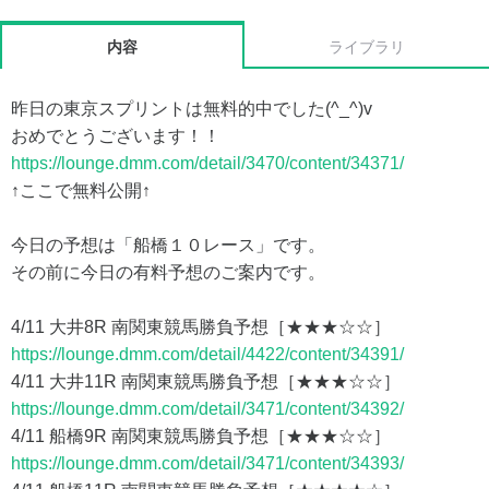
内容
ライブラリ
昨日の東京スプリントは無料的中でした(^_^)v
おめでとうございます！！
https://lounge.dmm.com/detail/3470/content/34371/
↑ここで無料公開↑
今日の予想は「船橋１０レース」です。
その前に今日の有料予想のご案内です。
4/11 大井8R 南関東競馬勝負予想［★★★☆☆］
https://lounge.dmm.com/detail/4422/content/34391/
4/11 大井11R 南関東競馬勝負予想［★★★☆☆］
https://lounge.dmm.com/detail/3471/content/34392/
4/11 船橋9R 南関東競馬勝負予想［★★★☆☆］
https://lounge.dmm.com/detail/3471/content/34393/