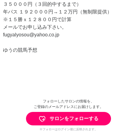
３５０００円（３回的中するまで）
年パス １９２０００円→１２万円（無制限提供）
※１５勝ｘ１２８００円で計算
メールでお申し込み下さい。
fugyalyosou@yahoo.co.jp
ゆうの競馬予想
フォローしたサロンの情報を、
ご登録のメールアドレスにお届けします。
サロンをフォローする
※フォローはログイン後に反映されます。