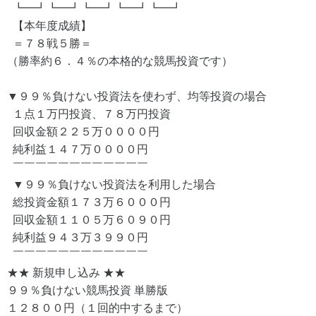
┗━┛┗━┛┗━┛┗━┛┗━┛
【本年度成績】
＝７８戦５勝＝
（勝率約６．４％の本格的な競馬投資です）
▼９９％負けない投資法を使わず、均等投資の場合
１点１万円投資、７８万円投資
回収金額２２５万００００円
純利益１４７万００００円
￣￣￣￣￣￣￣￣￣￣￣￣
▼９９％負けない投資法を利用した場合
総投資金額１７３万６０００円
回収金額１１０５万６０９０円
純利益９４３万３９９０円
￣￣￣￣￣￣￣￣￣￣￣￣
★★ 新規申し込み ★★
９９％負けない競馬投資 単勝版
１２８００円（１回的中するまで）