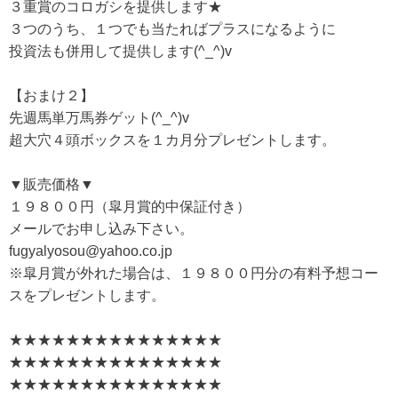
３重賞のコロガシを提供します★
３つのうち、１つでも当たればプラスになるように
投資法も併用して提供します(^_^)v
【おまけ２】
先週馬単万馬券ゲット(^_^)v
超大穴４頭ボックスを１カ月分プレゼントします。
▼販売価格▼
１９８００円（皐月賞的中保証付き）
メールでお申し込み下さい。
fugyalyosou@yahoo.co.jp
※皐月賞が外れた場合は、１９８００円分の有料予想コー
スをプレゼントします。
★★★★★★★★★★★★★★★
★★★★★★★★★★★★★★★
★★★★★★★★★★★★★★★