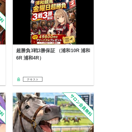
超勝負3戦3勝保証 （浦和10R 浦和
6R 浦和4R）
テキスト