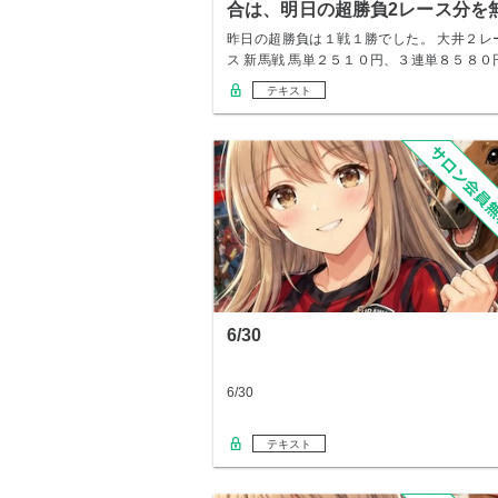
合は、明日の超勝負2レース分を
料
昨日の超勝負は１戦１勝でした。 大井２レ
ス 新馬戦 馬単２５１０円、３連単８５８０
予…
テキスト
6/30
6/30
テキスト