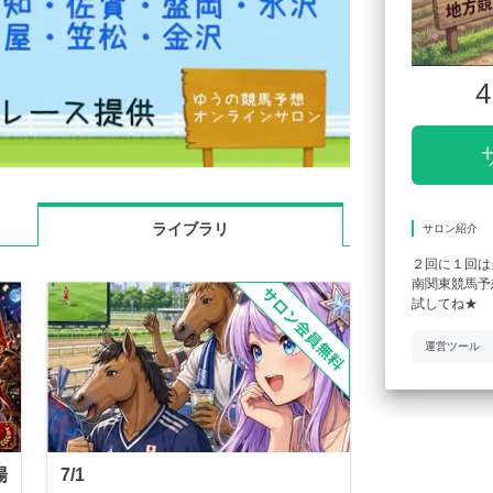
4
ライブラリ
サロン紹介
２回に１回は
南関東競馬予
試してね★
運営ツール
場
7/1