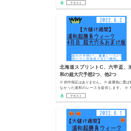
テキスト
北海道スプリントC、六甲盃、
和の超大穴予想2つ、他2つ
※ 的中保証はありません。 ※ 超勝負に選ば
なかった浦和のレースを提供します。 ※ 
の…
テキスト