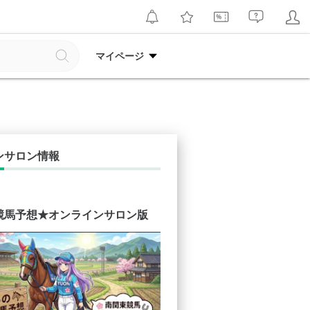
マイページ
ンサロン情報
競馬予想★オンラインサロン版