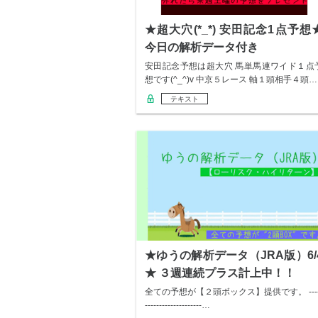
★超大穴(*_*) 安田記念1点予想
今日の解析データ付き
安田記念予想は超大穴 馬単馬連ワイド１点
想です(^_^)v 中京５レース 軸１頭相手４頭…
テキスト
★ゆうの解析データ（JRA版）6/
★ ３週連続プラス計上中！！
全ての予想が【２頭ボックス】提供です。 ----
--------------------…