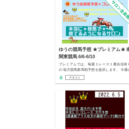
ゆうの競馬予想 ★プレミアム★ 
関東競馬 6/6-6/10
プレミアムでは、毎週１レース１番自信有
の 地方競馬新馬戦予想を提供します。 今週
新馬戦…
テキスト