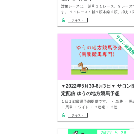
対象レースは、 浦和１１レース、９レース
す。 １１レース：軸１頭本線２頭、抑え１
９レ…
テキスト
▼2022年5月30-6月3日▼ サロン
定配信 ゆうの地方競馬予想
１日１戦厳選予想提供です。 ・ 単勝 ・ 馬
・ 馬単 ・ ワイド ・ ３連複 ・ ３連…
テキスト