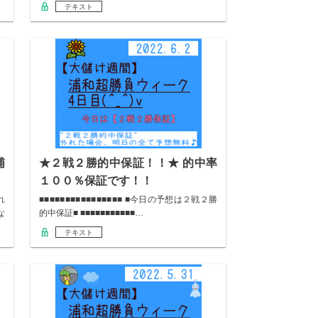
提…
テキスト
浦
★２戦２勝的中保証！！★ 的中率
１００％保証です！！
れ
■■■■■■■■■■■■■■■■ ■今日の予想は２戦２勝
な
的中保証■ ■■■■■■■■■■■…
テキスト