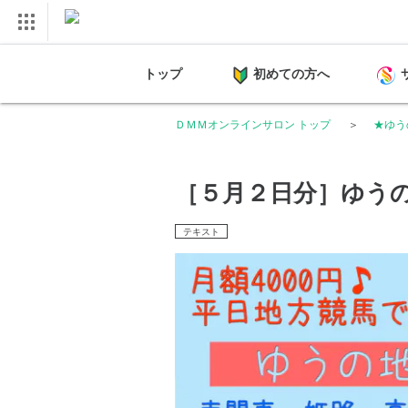
トップ
初めての方へ
ＤＭＭオンラインサロン トップ
★ゆう
［５月２日分］ゆう
テキスト