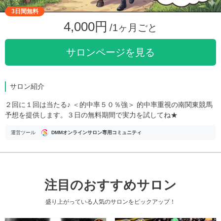
3日間無料
4,000円
/1ヶ月ごと
サロンページを見る
サロン紹介
２回に１回は当たる♪ ＜的中率５０％強＞ 的中率重視の南関東競馬
予想を提供します。３日の無料期間で実力を試してね★
運営ツール
DMMオンラインサロン専用コミュニティ
注目のおすすめサロン
盛り上がっている人気のサロンをピックアップ！