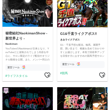
秘密結社NaokimanShow -
G1&千直ライクアボス‼️
新世界より -
きみライクアボス
Naokiman
G1・千直予想を配信。軸馬、展開予
YouTuberのNaokimanが主体となり、Y
想、買い目まで、根拠を含めて分かりや
ouTubeだと規制されてしまう内容を中
すくお届けします。本気で回収率アップ
心に、サロン限定のライブ配信やオリジ
を目指す方におすすめの競馬予想サロン
ナル動画を公開。また、メンバー同士の
です。
情報交換や交流の場としても楽しんでい
運営ツール
ただいています。
運営ツール
競馬
ライフスタイル