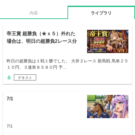
内容
ライブラリ
帝王賞 超勝負（★ｘ５）外れた
場合は、明日の超勝負2レース分
を無料
昨日の超勝負は１戦１勝でした。 大井２レース 新馬戦 馬単２５
１０円、３連単８５８０円 予…
テキスト
7/1
7/1