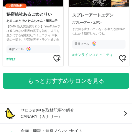
7日間無料
秘密結社あるごめとりい
スプレーアートエデン
あるごめとりい けんちゃん・闇病み子
スプレーアートエデン
【DMM 新人賞受賞サロン】 YouTubeで
まだ何も決まっていないが新たな挑戦の
は観られない世界の真実を知り、人生を
なにか？期待しないでね
豊かにする秘密結社コミュニティ ※収
益の一部を、犯罪被害者・子ども達の為
運営ツール
のチャリティーに寄付させていただきま
す
運営ツール
オンラインコミュニティ
学び
もっとおすすめサロンを見る
サロンの中を取材記事で紹介
CANARY（カナリー）
企画・開設・運営ノウハウサイト