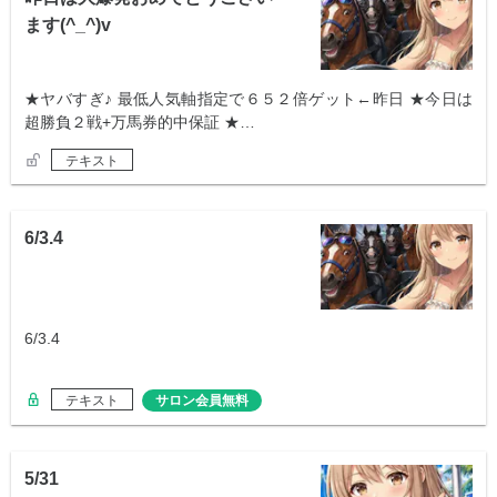
ます(^_^)v
★ヤバすぎ♪ 最低人気軸指定で６５２倍ゲット←昨日 ★今日は
超勝負２戦+万馬券的中保証 ★…
テキスト
6/3.4
6/3.4
テキスト
サロン会員無料
5/31