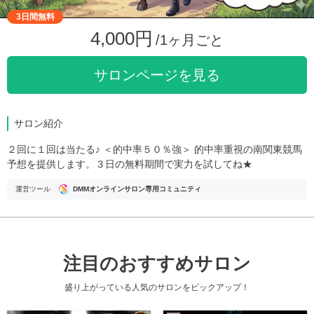
3日間無料
4,000円
/1ヶ月ごと
サロンページを見る
サロン紹介
２回に１回は当たる♪ ＜的中率５０％強＞ 的中率重視の南関東競馬
予想を提供します。３日の無料期間で実力を試してね★
運営ツール
DMMオンラインサロン専用コミュニティ
注目のおすすめサロン
盛り上がっている人気のサロンをピックアップ！