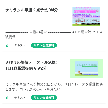
★ミラクル単勝２点予想 9/4分
============ 単勝の場合 ============ ●１６週合計 ２１４
戦提供…
テキスト
サロン会員無料
★ゆうの解析データ（JRA版）
1日1戦厳選提供★ 9/2分
ミラクル単勝２点予想の配信分から、１日１レースを厳選提供
します。 コレ以外のカイメを見たい…
テキスト
サロン会員無料