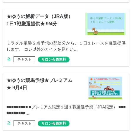
★ゆうの解析データ（JRA版）
1日1戦厳選提供★ 9/4分
ミラクル単勝２点予想の配信分から、１日１レースを厳選提供
します。 コレ以外のカイメを見たい…
テキスト
サロン会員無料
★ゆうの競馬予想★プレミアム
★ 9月4日
■■■■■■■■■ ■プレミアム限定１週１戦厳選予想（JRA限定） ■■■
■■■■■■■■…
テキスト
サロン会員無料