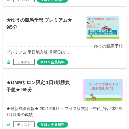
★ゆうの競馬予想 プレミアム★
9/5分
＝＝＝＝＝＝＝＝＝＝＝＝＝＝＝＝＝＝＝＝＝ ゆうの競馬予想
プレミアム 平日地方版 月曜日は…
テキスト
サロン会員無料
★DMMサロン限定 1日1戦勝負
予想★ 9/5分
★最新成績速報★ 2021年9月～ プラス収支計上中(^_^)v 2022年
7月以降の成績…
テキスト
サロン会員無料