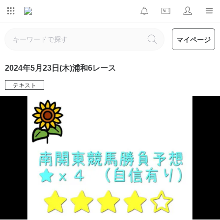
マイページ
2024年5月23日(木)浦和6レース
テキスト