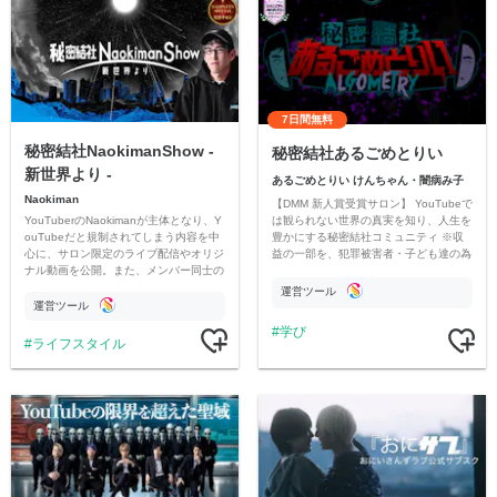
7日間無料
秘密結社NaokimanShow -
秘密結社あるごめとりい
新世界より -
あるごめとりい けんちゃん・闇病み子
Naokiman
【DMM 新人賞受賞サロン】 YouTubeで
YouTuberのNaokimanが主体となり、Y
は観られない世界の真実を知り、人生を
ouTubeだと規制されてしまう内容を中
豊かにする秘密結社コミュニティ ※収
心に、サロン限定のライブ配信やオリジ
益の一部を、犯罪被害者・子ども達の為
ナル動画を公開。また、メンバー同士の
のチャリティーに寄付させていただきま
情報交換や交流の場としても楽しんでい
す
運営ツール
ただいています。
運営ツール
学び
ライフスタイル