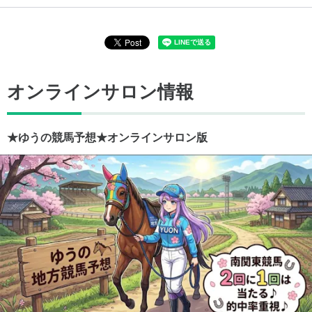
オンラインサロン情報
★ゆうの競馬予想★オンラインサロン版