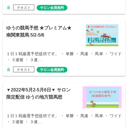
テキスト
サロン会員無料
ゆうの競馬予想 ★プレミアム★
南関東競馬 5/2-5/6
１日１戦厳選予想提供です。 ・ 単勝 ・ 馬連 ・ 馬単 ・ ワイド
・ ３連複 ・ ３連…
テキスト
サロン会員無料
▼2022年5月2-5月6日▼ サロン
限定配信 ゆうの地方競馬想
１日１戦厳選予想提供です。 ・ 単勝 ・ 馬連 ・ 馬単 ・ ワイド
・ ３連複 ・ ３連…