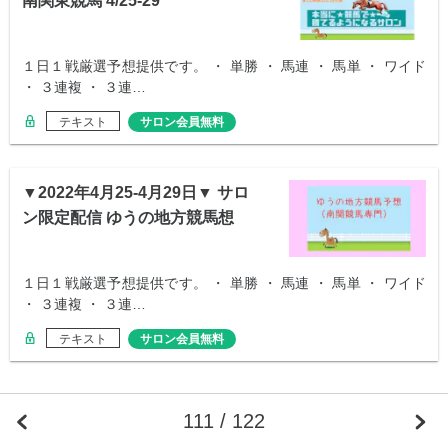
南関東競馬 4/25-29
１日１戦厳選予想提供です。 ・ 単勝 ・ 馬連 ・ 馬単 ・ ワイド
・ ３連複 ・ ３連…
テキスト
サロン会員無料
▼2022年4月25-4月29日▼ サロ
ン限定配信 ゆうの地方競馬想
１日１戦厳選予想提供です。 ・ 単勝 ・ 馬連 ・ 馬単 ・ ワイド
・ ３連複 ・ ３連…
テキスト
サロン会員無料
111 / 122