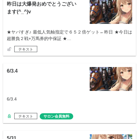
昨日は大爆発おめでとうござい
ます(^_^)v
★ヤバすぎ♪ 最低人気軸指定で６５２倍ゲット←昨日 ★今日は
超勝負２戦+万馬券的中保証 ★…
テキスト
6/3.4
6/3.4
テキスト
サロン会員無料
5/31