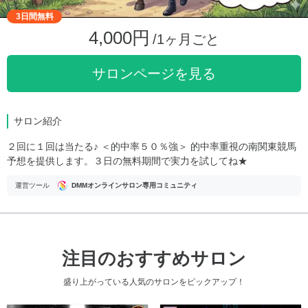
3日間無料
4,000円
/1ヶ月ごと
サロンページを見る
サロン紹介
２回に１回は当たる♪ ＜的中率５０％強＞ 的中率重視の南関東競馬
予想を提供します。３日の無料期間で実力を試してね★
運営ツール
DMMオンラインサロン専用コミュニティ
注目のおすすめサロン
盛り上がっている人気のサロンをピックアップ！