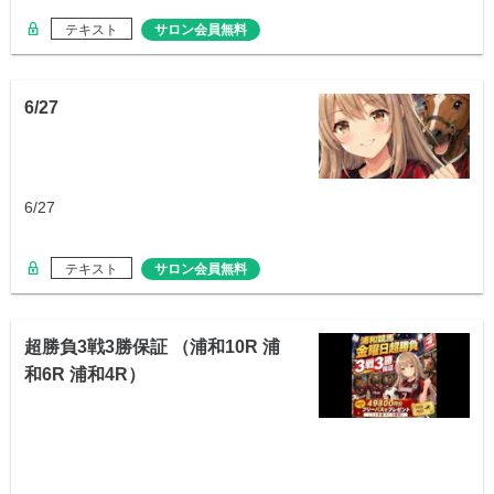
テキスト
サロン会員無料
6/27
6/27
テキスト
サロン会員無料
超勝負3戦3勝保証 （浦和10R 浦
和6R 浦和4R）