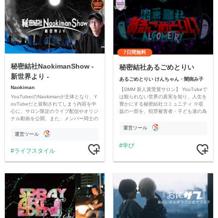
7日間無料
秘密結社NaokimanShow -
秘密結社あるごめとりい
新世界より -
あるごめとりい けんちゃん・闇病み子
Naokiman
【DMM 新人賞受賞サロン】 YouTubeで
YouTuberのNaokimanが主体となり、Y
は観られない世界の真実を知り、人生を
ouTubeだと規制されてしまう内容を中
豊かにする秘密結社コミュニティ ※収
心に、サロン限定のライブ配信やオリジ
益の一部を、犯罪被害者・子ども達の為
ナル動画を公開。また、メンバー同士の
のチャリティーに寄付させていただきま
情報交換や交流の場としても楽しんでい
す
運営ツール
ただいています。
運営ツール
学び
ライフスタイル