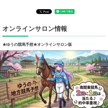
オンラインサロン情報
★ゆうの競馬予想★オンラインサロン版