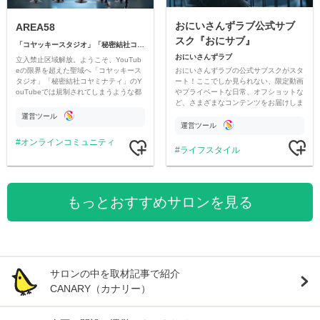
おにいさんずラブ公式サブ
AREA58
スク『おにサブ』
「コヤッキースタジオ」「秘密結社コヤミナティ」
おにいさんずラブ
立入禁止区域解放。ようこそ、YouTub
おにいさんずラブの公式サブスクがスタ
eの限界を超えた聖域へ「コヤッキース
ート！ここでしか見られない、限定動画
タジオ」「秘密結社コヤミナティ」のY
やプライベートな日常、オフショットな
ouTubeでは規制されてしまうような都
ど、さまざまなコンテンツをお届けしま
市伝説を中心にオリジナルコンテンツを
す。
公開。
運営ツール
運営ツール
オンラインコミュニティ
ライフスタイル
もっとおすすめサロンを見る
サロンの中を取材記事で紹介
CANARY（カナリー）