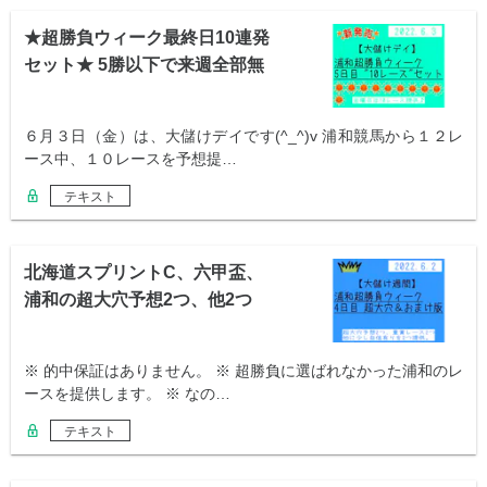
★超勝負ウィーク最終日10連発
セット★ 5勝以下で来週全部無
料！！
６月３日（金）は、大儲けデイです(^_^)v 浦和競馬から１２レ
ース中、１０レースを予想提…
テキスト
北海道スプリントC、六甲盃、
浦和の超大穴予想2つ、他2つ
※ 的中保証はありません。 ※ 超勝負に選ばれなかった浦和のレ
ースを提供します。 ※ なの…
テキスト