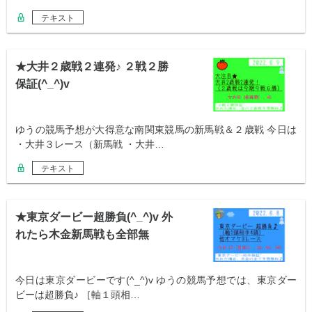
テキスト
★大井２歳戦２連発♪ ２戦２勝
保証(^_^)v
ゆうの競馬予想が大得意な南関東競馬の新馬戦＆２歳戦 今日は
・大井３レース（新馬戦 ・大井…
テキスト
★東京ダービー超勝負(^_^)v 外
れたら木金新馬戦も全部無
料！！
今日は東京ダービーです(^_^)v ゆうの競馬予想では、東京ダー
ビーは超勝負♪ ［軸１頭相…