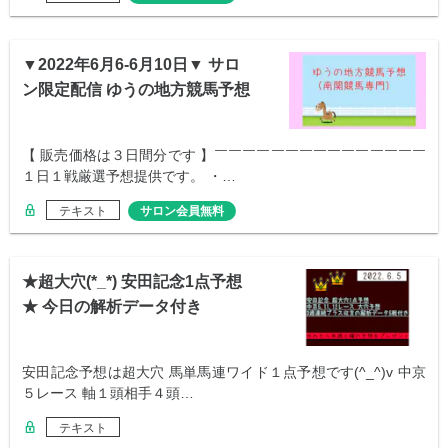
▼2022年6月6-6月10日▼ サロ
ン限定配信 ゆうの地方競馬予想
【 販売価格は３日間分です 】￣￣￣￣￣￣￣￣￣￣￣￣￣￣￣
１日１戦厳選予想提供です。 ・…
テキスト
サロン会員無料
★超大穴(*_*) 安田記念1点予想
★ 今日の解析データ付き
安田記念予想は超大穴 馬単馬連ワイド１点予想です(^_^)v 中京
５レース 軸１頭相手４頭…
テキスト