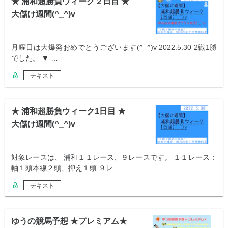
★ 浦和超勝負ウィーク２日目 ★
大儲け週間(^_^)v
月曜日は大爆発おめでとうございます(^_^)v 2022.5.30 2戦1勝
でした。 ▼ …
テキスト
★ 浦和超勝負ウィーク1日目 ★
大儲け週間(^_^)v
対象レースは、 浦和１１レース、９レースです。 １１レース：
軸１頭本線２頭、抑え１頭 ９レ…
テキスト
ゆうの競馬予想 ★プレミアム★