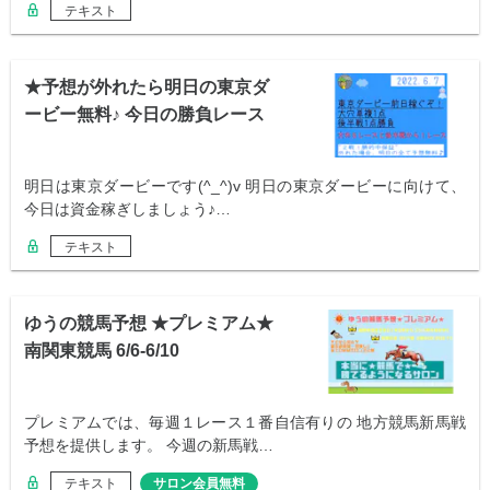
テキスト
★予想が外れたら明日の東京ダ
ービー無料♪ 今日の勝負レース
★
明日は東京ダービーです(^_^)v 明日の東京ダービーに向けて、
今日は資金稼ぎしましょう♪…
テキスト
ゆうの競馬予想 ★プレミアム★
南関東競馬 6/6-6/10
プレミアムでは、毎週１レース１番自信有りの 地方競馬新馬戦
予想を提供します。 今週の新馬戦…
テキスト
サロン会員無料