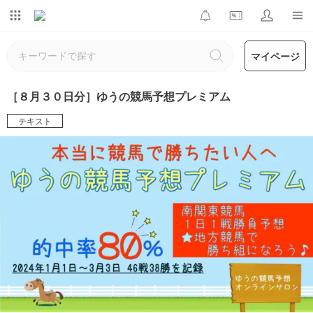
マイページ
［８月３０日分］ゆうの競馬予想プレミアム
テキスト