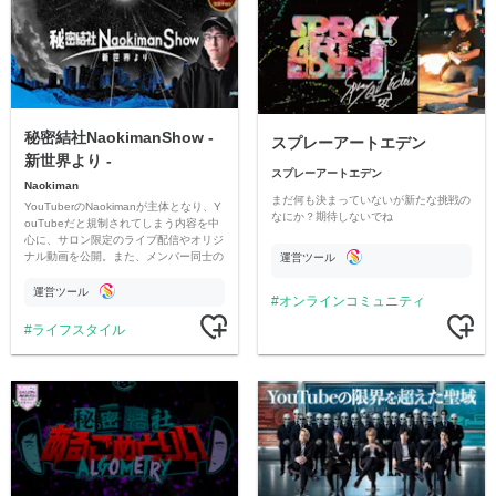
秘密結社NaokimanShow -
スプレーアートエデン
新世界より -
スプレーアートエデン
Naokiman
まだ何も決まっていないが新たな挑戦の
YouTuberのNaokimanが主体となり、Y
なにか？期待しないでね
ouTubeだと規制されてしまう内容を中
心に、サロン限定のライブ配信やオリジ
ナル動画を公開。また、メンバー同士の
運営ツール
情報交換や交流の場としても楽しんでい
ただいています。
運営ツール
オンラインコミュニティ
ライフスタイル