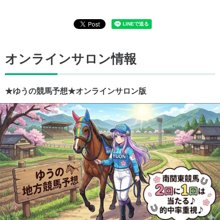
オンラインサロン情報
★ゆうの競馬予想★オンラインサロン版