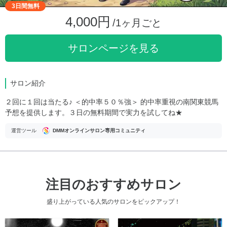
3日間無料
4,000円
/1ヶ月ごと
サロンページを見る
サロン紹介
２回に１回は当たる♪ ＜的中率５０％強＞ 的中率重視の南関東競馬
予想を提供します。３日の無料期間で実力を試してね★
運営ツール
DMMオンラインサロン専用コミュニティ
注目のおすすめサロン
盛り上がっている人気のサロンをピックアップ！