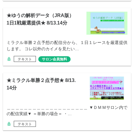
★ゆうの解析データ（JRA版）
1日1戦厳選提供★ 8/13.14分
ミラクル単勝２点予想の配信分から、１日１レースを厳選提供
します。 コレ以外のカイメを見たい…
テキスト
サロン会員無料
★ミラクル単勝２点予想★ 8/13.
14分
＿＿＿＿＿＿＿＿＿＿＿＿＿＿＿＿＿＿＿ ▼ＤＭＭサロン内で
の配信実績▼ ＝単勝の場合＝ ・…
テキスト