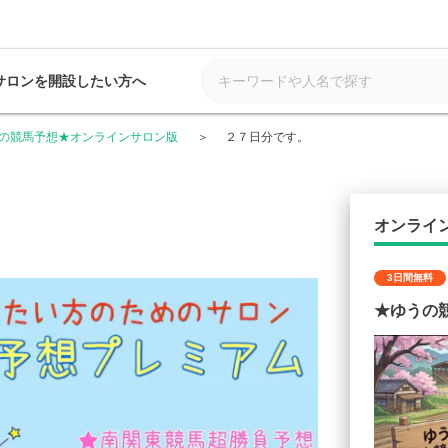
サロンを開設したい方へ
の競馬予想★オンラインサロン版
２７日分です。
オンライ
3日間無料
★ゆうの