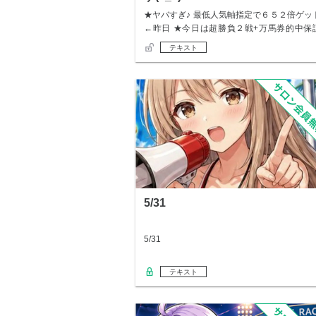
★ヤバすぎ♪ 最低人気軸指定で６５２倍ゲッ
←昨日 ★今日は超勝負２戦+万馬券的中保
★…
テキスト
5/31
5/31
テキスト