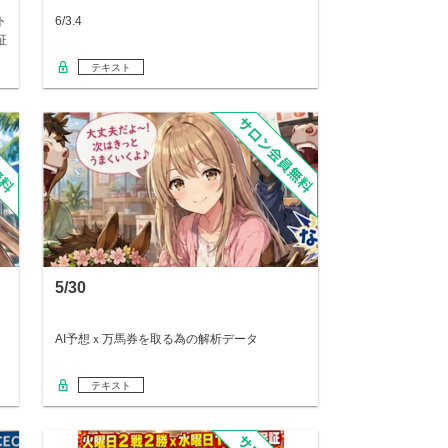
ト
6/3.4
証
テキスト
5/30
AI予想ｘ万馬券を取る為の解析データ
テキスト