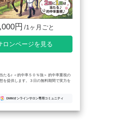
,000円
/1ヶ月ごと
サロンページを見る
当たる♪ ＜的中率５０％強＞ 的中率重視の
想を提供します。３日の無料期間で実力を
DMMオンラインサロン専用コミュニティ