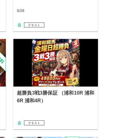
6/28
テキスト
超勝負3戦3勝保証 （浦和10R 浦和
6R 浦和4R）
テキスト