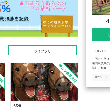
4
ライブラリ
サロン紹介
２回に１回は
南関東競馬予
試してね★
運営ツール
6/28