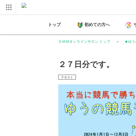
トップ
初めての方へ
ＤＭＭオンラインサロン トップ
★ゆう
２７日分です。
テキスト