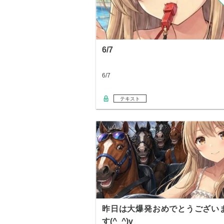
6/7
6/7
テキスト
昨日は大爆発おめでとうござい
す(^_^)v