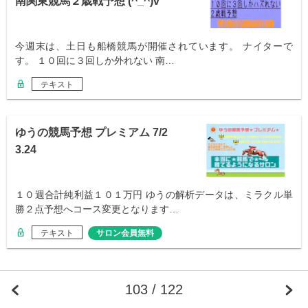
南関東競馬２歳戦予想 (^_^)v
今週末は、土日も船橋競馬が開催されています。 ナイターで
す。 １０回に３回しか外れない 南…
テキスト
ゆうの競馬予想 プレミアム 7/2
3.24
１０週合計純利益１０１万円 ゆうの解析データは、ミラクル単
勝２点予想へコース変更となります…
テキスト
サロン会員無料
103 / 122