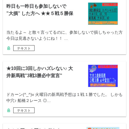
昨日も一昨日も参加しないで
”大損” した方へ ★★５戦５勝保
証★★
当たるよ～ と散々言ってるのに、参加しないで損しちゃった方
今日は見逃さないようにね！！ …
テキスト
★10回に3回しかハズレない♪ 大
井新馬戦”3戦3勝必中宣言”
ドカーン(^_^)v 火曜日の新馬戦予想は１戦１勝でした。 しかも
中穴♪ 船橋２レース ◎…
テキスト