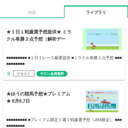
内容
ライブラリ
★１日１戦厳選予想提供★ ミラ
クル単勝２点予想（解析デー
タ）8/6.7
■■■■■■■■■ ■１日１レース厳選提供 ■ミラクル単勝２点予想 ■■■
■■■■■■■■…
テキスト
サロン会員無料
★ゆうの競馬予想★プレミアム
★ 8月6,7日
■■■■■■■■■ ■プレミアム限定１週１戦厳選予想（JRA限定） ■■■
■■■■■■■■…