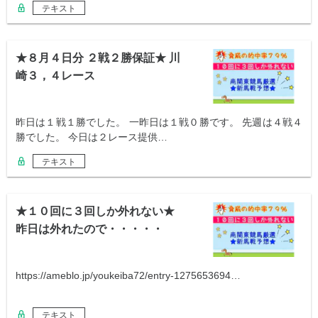
テキスト
★８月４日分 ２戦２勝保証★ 川
崎３，４レース
昨日は１戦１勝でした。 一昨日は１戦０勝です。 先週は４戦４
勝でした。 今日は２レース提供…
テキスト
★１０回に３回しか外れない★
昨日は外れたので・・・・・
https://ameblo.jp/youkeiba72/entry-1275653694…
テキスト