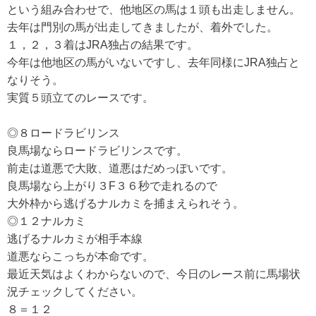
という組み合わせで、他地区の馬は１頭も出走しません。
去年は門別の馬が出走してきましたが、着外でした。
１，２，３着はJRA独占の結果です。
今年は他地区の馬がいないですし、去年同様にJRA独占と
なりそう。
実質５頭立てのレースです。
◎８ロードラビリンス
良馬場ならロードラビリンスです。
前走は道悪で大敗、道悪はだめっぽいです。
良馬場なら上がり３F３６秒で走れるので
大外枠から逃げるナルカミを捕まえられそう。
◎１２ナルカミ
逃げるナルカミが相手本線
道悪ならこっちが本命です。
最近天気はよくわからないので、今日のレース前に馬場状
況チェックしてください。
８＝１２