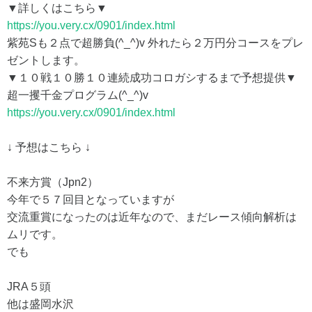
▼詳しくはこちら▼
https://you.very.cx/0901/index.html
紫苑Sも２点で超勝負(^_^)v 外れたら２万円分コースをプレ
ゼントします。
▼１０戦１０勝１０連続成功コロガシするまで予想提供▼
超一攫千金プログラム(^_^)v
https://you.very.cx/0901/index.html
↓ 予想はこちら ↓
不来方賞（Jpn2）
今年で５７回目となっていますが
交流重賞になったのは近年なので、まだレース傾向解析は
ムリです。
でも
JRA５頭
他は盛岡水沢