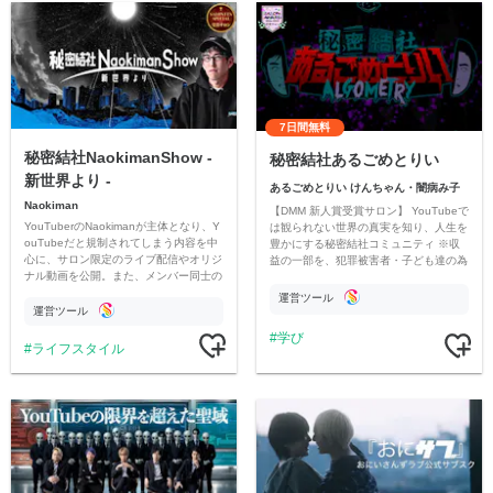
7日間無料
秘密結社NaokimanShow -
秘密結社あるごめとりい
新世界より -
あるごめとりい けんちゃん・闇病み子
Naokiman
【DMM 新人賞受賞サロン】 YouTubeで
YouTuberのNaokimanが主体となり、Y
は観られない世界の真実を知り、人生を
ouTubeだと規制されてしまう内容を中
豊かにする秘密結社コミュニティ ※収
心に、サロン限定のライブ配信やオリジ
益の一部を、犯罪被害者・子ども達の為
ナル動画を公開。また、メンバー同士の
のチャリティーに寄付させていただきま
情報交換や交流の場としても楽しんでい
す
運営ツール
ただいています。
運営ツール
学び
ライフスタイル