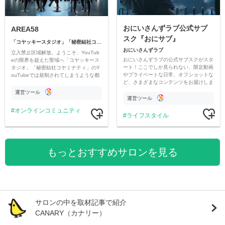
おにいさんずラブ公式サブ
AREA58
スク『おにサブ』
「コヤッキースタジオ」「秘密結社コヤミナティ」
おにいさんずラブ
立入禁止区域解放。ようこそ、YouTub
おにいさんずラブの公式サブスクがスタ
eの限界を超えた聖域へ「コヤッキース
ート！ここでしか見られない、限定動画
タジオ」「秘密結社コヤミナティ」のY
やプライベートな日常、オフショットな
ouTubeでは規制されてしまうような都
ど、さまざまなコンテンツをお届けしま
市伝説を中心にオリジナルコンテンツを
す。
公開。
運営ツール
運営ツール
オンラインコミュニティ
ライフスタイル
もっとおすすめサロンを見る
サロンの中を取材記事で紹介
CANARY（カナリー）