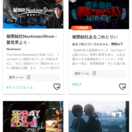
7日間無料
秘密結社NaokimanShow -
秘密結社あるごめとりい
新世界より -
あるごめとりい けんちゃん・闇病み子
Naokiman
【DMM 新人賞受賞サロン】 YouTubeで
YouTuberのNaokimanが主体となり、Y
は観られない世界の真実を知り、人生を
ouTubeだと規制されてしまう内容を中
豊かにする秘密結社コミュニティ ※収
心に、サロン限定のライブ配信やオリジ
益の一部を、犯罪被害者・子ども達の為
ナル動画を公開。また、メンバー同士の
のチャリティーに寄付させていただきま
情報交換や交流の場としても楽しんでい
す
運営ツール
ただいています。
運営ツール
学び
ライフスタイル