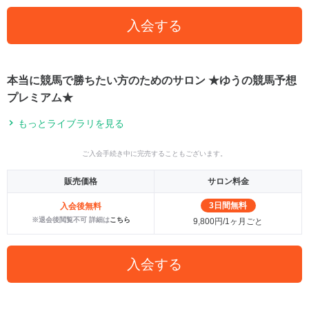
入会する
本当に競馬で勝ちたい方のためのサロン ★ゆうの競馬予想
プレミアム★
もっとライブラリを見る
ご入会手続き中に完売することもございます。
販売価格
サロン料金
3日間無料
入会後無料
※退会後閲覧不可 詳細は
こちら
9,800円/1ヶ月ごと
入会する