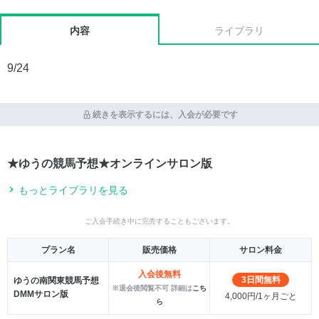
内容
ライブラリ
9/24
続きを表示するには、入会が必要です
★ゆうの競馬予想★オンラインサロン版
もっとライブラリを見る
ご入会手続き中に完売することもございます。
プラン名
販売価格
サロン料金
入会後無料
3日間無料
ゆうの南関東競馬予想
※退会後閲覧不可 詳細は
こち
DMMサロン版
4,000円/1ヶ月ごと
ら