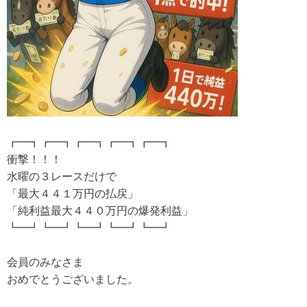
┏━┓┏━┓┏━┓┏━┓┏━┓
衝撃！！！
水曜の３レースだけで
「最大４４１万円の払戻」
「純利益最大４４０万円の爆発利益」
┗━┛┗━┛┗━┛┗━┛┗━┛
会員のみなさま
おめでとうございました。