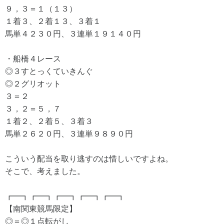
９，３＝１（１３）
１着３、２着１３、３着１
馬単４２３０円、３連単１９１４０円
・船橋４レース
◎３すとっくていきんぐ
◎２グリオット
３＝２
３，２＝５，７
１着２、２着５、３着３
馬単２６２０円、３連単９８９０円
こういう配当を取り逃すのは惜しいですよね。
そこで、考えました。
┏━┓┏━┓┏━┓┏━┓┏━┓
【南関東競馬限定】
◎＝◎１点転がし