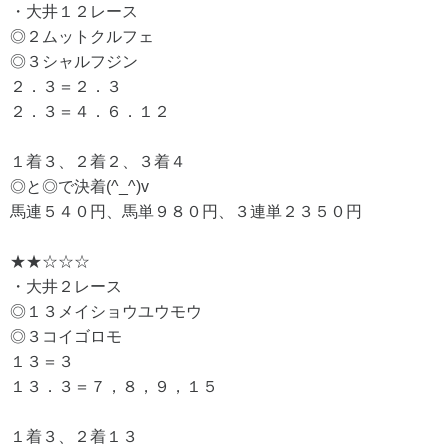
・大井１２レース
◎２ムットクルフェ
◎３シャルフジン
２．３＝２．３
２．３＝４．６．１２
１着３、２着２、３着４
◎と◎で決着(^_^)v
馬連５４０円、馬単９８０円、３連単２３５０円
★★☆☆☆
・大井２レース
◎１３メイショウユウモウ
◎３コイゴロモ
１３＝３
１３．３＝７，８，９，１５
１着３、２着１３