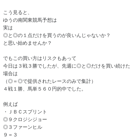
こう見ると、
ゆうの南関東競馬予想は
実は
◎と◎の１点だけを買うのが良いんじゃないか？
と思い始めませんか？
でもこの買い方はリスクもあって
今日は３戦３勝でしたが、先週に◎と◎だけを買い続けた
場合は
（◎＝◎で提供されたレースのみで集計）
４戦１勝、馬単５６０円的中でした。
例えば
・ＪＢＣスプリント
◎９クロジシジョー
◎３ファーンヒル
９＝３