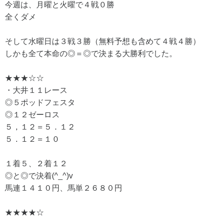
今週は、月曜と火曜で４戦０勝
全くダメ
そして水曜日は３戦３勝（無料予想も含めて４戦４勝）
しかも全て本命の◎＝◎で決まる大勝利でした。
★★★☆☆
・大井１１レース
◎５ポッドフェスタ
◎１２ゼーロス
５，１２＝５．１２
５．１２＝１０
１着５、２着１２
◎と◎で決着(^_^)v
馬連１４１０円、馬単２６８０円
★★★★☆