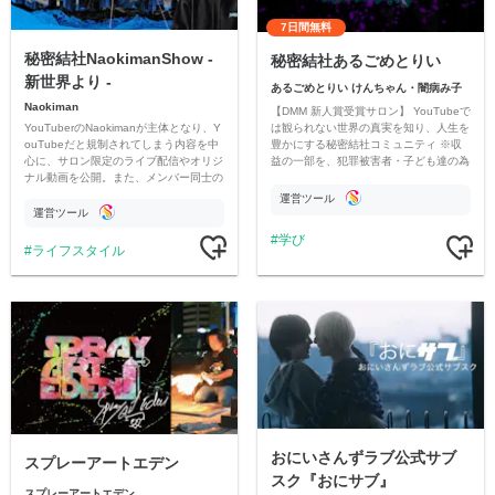
7日間無料
秘密結社NaokimanShow -
秘密結社あるごめとりい
新世界より -
あるごめとりい けんちゃん・闇病み子
Naokiman
【DMM 新人賞受賞サロン】 YouTubeで
YouTuberのNaokimanが主体となり、Y
は観られない世界の真実を知り、人生を
ouTubeだと規制されてしまう内容を中
豊かにする秘密結社コミュニティ ※収
心に、サロン限定のライブ配信やオリジ
益の一部を、犯罪被害者・子ども達の為
ナル動画を公開。また、メンバー同士の
のチャリティーに寄付させていただきま
情報交換や交流の場としても楽しんでい
す
運営ツール
ただいています。
運営ツール
学び
ライフスタイル
おにいさんずラブ公式サブ
スプレーアートエデン
スク『おにサブ』
スプレーアートエデン