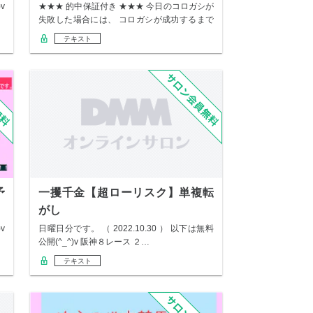
v
★★★ 的中保証付き ★★★ 今日のコロガシが
失敗した場合には、 コロガシが成功するまで
…
テキスト
予
一攫千金【超ローリスク】単複転
がし
v
日曜日分です。 （ 2022.10.30 ） 以下は無料
公開(^_^)v 阪神８レース ２…
テキスト