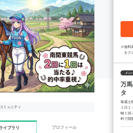
無料
をク
メン
万馬
タ
毎週土
用コミュニティ
１日１
軸１頭
料で閲
プロフィール
ライブラリ