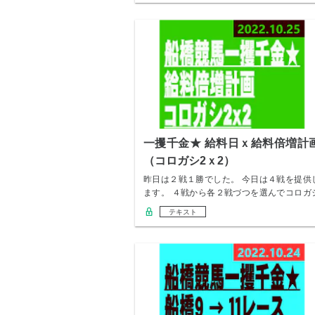
一攫千金★ 給料日ｘ給料倍増計
（コロガシ2ｘ2）
昨日は２戦１勝でした。 今日は４戦を提供
ます。 ４戦から各２戦づつを選んでコロガ
て下さ…
テキスト