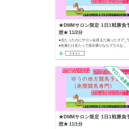
★DMMサロン限定 1日1戦勝負
想★ 11/2分
●当たったのにサロン会員また減ったぞ (^_^)
●先週だけ見たって指示通りならプラスな…
テキスト
★DMMサロン限定 1日1戦勝負
想★ 11/1分