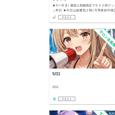
★ヤバすぎ♪ 最低人気軸指定で６５２倍ゲッ
←昨日 ★今日は超勝負２戦+万馬券的中保
★…
テキスト
5/31
5/31
テキスト