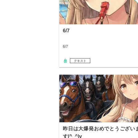
6/7
6/7
テキスト
昨日は大爆発おめでとうござい
す(^_^)v