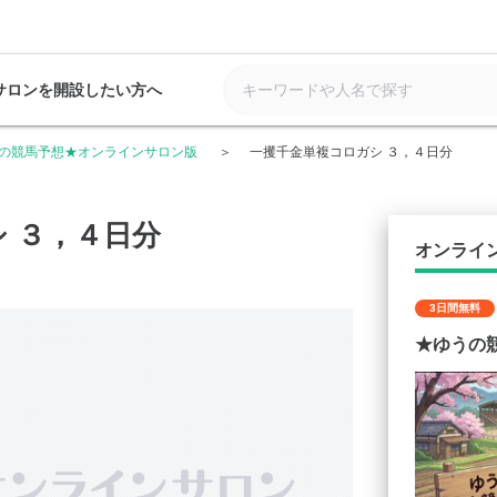
サロンを開設したい方へ
の競馬予想★オンラインサロン版
一攫千金単複コロガシ ３，４日分
 ３，４日分
オンライ
3日間無料
★ゆうの