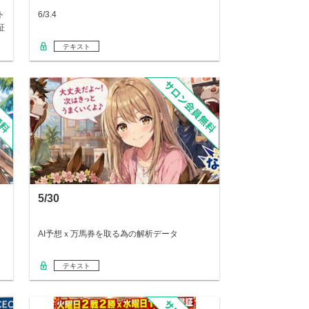
ト
6/3.4
証
テキスト
5/30
AI予想ｘ万馬券を取る為の解析データ
テキスト