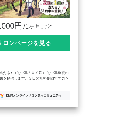
,000円
/1ヶ月ごと
サロンページを見る
当たる♪ ＜的中率５０％強＞ 的中率重視の
想を提供します。３日の無料期間で実力を
DMMオンラインサロン専用コミュニティ