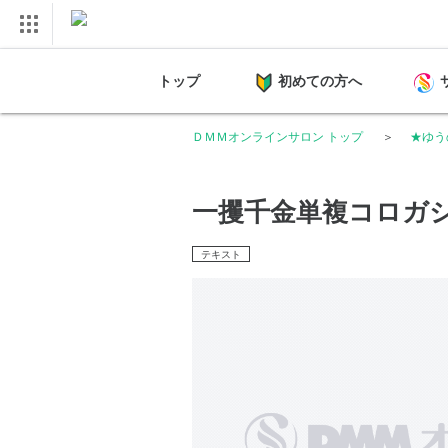
トップ
初めての方へ
ＤＭＭオンラインサロン トップ
★ゆう
一攫千金単複コロガシ
テキスト