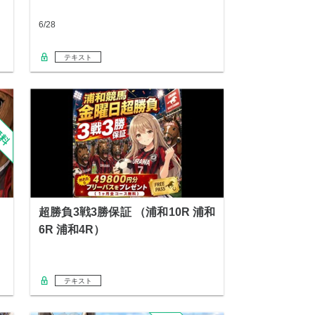
6/28
テキスト
超勝負3戦3勝保証 （浦和10R 浦和
6R 浦和4R）
テキスト