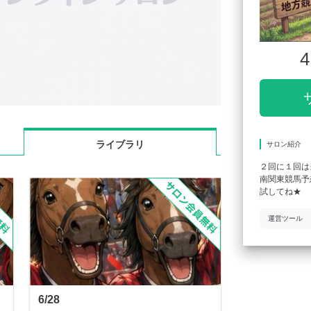
4
ライブラリ
サロン紹介
２回に１回は
南関東競馬予
試してね★
運営ツール
6/28