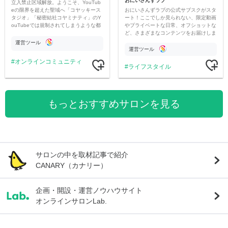
おにいさんずラブ
立入禁止区域解放。ようこそ、YouTub
おにいさんずラブの公式サブスクがスタ
eの限界を超えた聖域へ「コヤッキース
ート！ここでしか見られない、限定動画
タジオ」「秘密結社コヤミナティ」のY
やプライベートな日常、オフショットな
ouTubeでは規制されてしまうような都
ど、さまざまなコンテンツをお届けしま
市伝説を中心にオリジナルコンテンツを
す。
公開。
運営ツール
運営ツール
オンラインコミュニティ
ライフスタイル
もっとおすすめサロンを見る
サロンの中を取材記事で紹介
CANARY（カナリー）
企画・開設・運営ノウハウサイト
オンラインサロンLab.