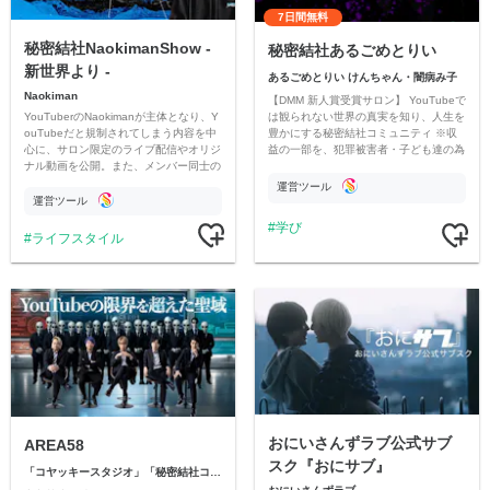
7日間無料
秘密結社NaokimanShow -
秘密結社あるごめとりい
新世界より -
あるごめとりい けんちゃん・闇病み子
Naokiman
【DMM 新人賞受賞サロン】 YouTubeで
YouTuberのNaokimanが主体となり、Y
は観られない世界の真実を知り、人生を
ouTubeだと規制されてしまう内容を中
豊かにする秘密結社コミュニティ ※収
心に、サロン限定のライブ配信やオリジ
益の一部を、犯罪被害者・子ども達の為
ナル動画を公開。また、メンバー同士の
のチャリティーに寄付させていただきま
情報交換や交流の場としても楽しんでい
す
運営ツール
ただいています。
運営ツール
学び
ライフスタイル
おにいさんずラブ公式サブ
AREA58
スク『おにサブ』
「コヤッキースタジオ」「秘密結社コヤミナティ」