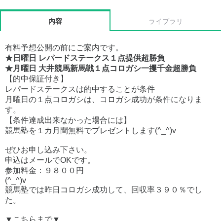
内容
ライブラリ
有料予想公開の前にご案内です。
★日曜日 レパードステークス１点提供超勝負
★月曜日 大井競馬新馬戦１点コロガシ一攫千金超勝負
【的中保証付き】
レパードステークスは的中することが条件
月曜日の１点コロガシは、コロガシ成功が条件になりま
す。
【条件達成出来なかった場合には】
競馬塾を１カ月間無料でプレゼントします(^_^)v
ぜひお申し込み下さい。
申込はメールでOKです。
参加料金：９８００円
(^_^)v
競馬塾では昨日コロガシ成功して、回収率３９０％でし
た。
▼こちらまで▼