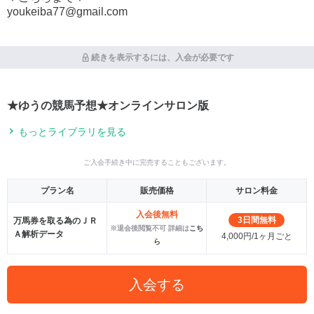
youkeiba77@gmail.com
続きを表示するには、入会が必要です
★ゆうの競馬予想★オンラインサロン版
もっとライブラリを見る
ご入会手続き中に完売することもございます。
プラン名
販売価格
サロン料金
入会後無料
3日間無料
万馬券を取る為のＪＲ
※退会後閲覧不可 詳細は
こち
Ａ解析データ
4,000円/1ヶ月ごと
ら
入会する