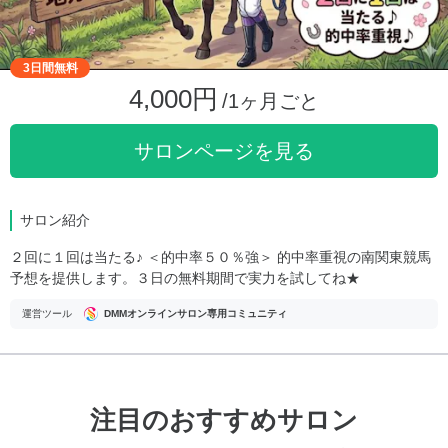
3日間無料
4,000円
/1ヶ月ごと
サロンページを見る
サロン紹介
２回に１回は当たる♪ ＜的中率５０％強＞ 的中率重視の南関東競馬
予想を提供します。３日の無料期間で実力を試してね★
運営ツール
DMMオンラインサロン専用コミュニティ
注目のおすすめサロン