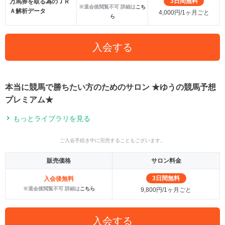
3日間無料
万馬券を取る為のＪＲ
※退会後閲覧不可 詳細は
こち
Ａ解析データ
4,000円/1ヶ月ごと
ら
入会する
本当に競馬で勝ちたい方のためのサロン ★ゆうの競馬予想
プレミアム★
もっとライブラリを見る
ご入会手続き中に完売することもございます。
販売価格
サロン料金
3日間無料
入会後無料
※退会後閲覧不可 詳細は
こちら
9,800円/1ヶ月ごと
入会する