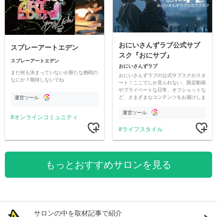
おにいさんずラブ公式サブ
スプレーアートエデン
スク『おにサブ』
スプレーアートエデン
おにいさんずラブ
まだ何も決まっていないが新たな挑戦の
おにいさんずラブの公式サブスクがスタ
なにか？期待しないでね
ート！ここでしか見られない、限定動画
やプライベートな日常、オフショットな
ど、さまざまなコンテンツをお届けしま
運営ツール
す。
運営ツール
オンラインコミュニティ
ライフスタイル
もっとおすすめサロンを見る
サロンの中を取材記事で紹介