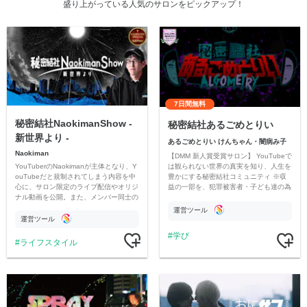
盛り上がっている人気のサロンをピックアップ！
7日間無料
秘密結社NaokimanShow -
秘密結社あるごめとりい
新世界より -
あるごめとりい けんちゃん・闇病み子
Naokiman
【DMM 新人賞受賞サロン】 YouTubeで
YouTuberのNaokimanが主体となり、Y
は観られない世界の真実を知り、人生を
ouTubeだと規制されてしまう内容を中
豊かにする秘密結社コミュニティ ※収
心に、サロン限定のライブ配信やオリジ
益の一部を、犯罪被害者・子ども達の為
ナル動画を公開。また、メンバー同士の
のチャリティーに寄付させていただきま
情報交換や交流の場としても楽しんでい
す
運営ツール
ただいています。
運営ツール
学び
ライフスタイル