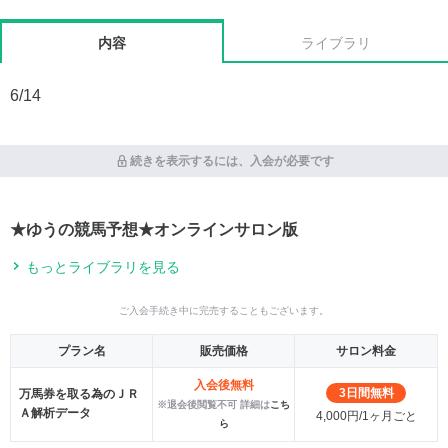
内容
ライブラリ
6/14
続きを表示するには、入会が必要です
★ゆうの競馬予想★オンラインサロン版
もっとライブラリを見る
ご入会手続き中に完売することもございます。
プラン名
販売価格
サロン料金
入会後無料
3日間無料
万馬券を取る為のＪＲ
※退会後閲覧不可 詳細は
こち
Ａ解析データ
4,000円/1ヶ月ごと
ら