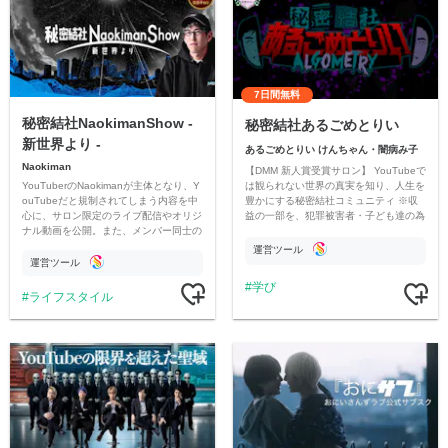
7日間無料
秘密結社NaokimanShow -
秘密結社あるごめとりい
新世界より -
あるごめとりい けんちゃん・闇病み子
Naokiman
【DMM 新人賞受賞サロン】 YouTubeで
YouTuberのNaokimanが主体となり、Y
は観られない世界の真実を知り、人生を
ouTubeだと規制されてしまう内容を中
豊かにする秘密結社コミュニティ ※収
心に、サロン限定のライブ配信やオリジ
益の一部を、犯罪被害者・子ども達の為
ナル動画を公開。また、メンバー同士の
のチャリティーに寄付させていただきま
情報交換や交流の場としても楽しんでい
す
運営ツール
ただいています。
運営ツール
学び
ライフスタイル