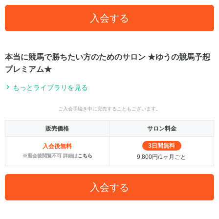
入会する
本当に競馬で勝ちたい方のためのサロン ★ゆうの競馬予想
プレミアム★
もっとライブラリを見る
ご入会手続き中に完売することもございます。
販売価格
サロン料金
3日間無料
入会後無料
※退会後閲覧不可 詳細は
こちら
9,800円/1ヶ月ごと
入会する