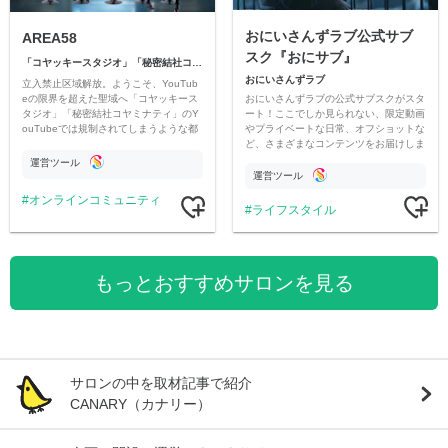
おにいさんずラブ公式サブ
AREA58
スク『おにサブ』
「コヤッキースタジオ」「秘密結社コヤミナティ」
おにいさんずラブ
立入禁止区域解放。ようこそ、YouTub
おにいさんずラブの公式サブスクがスタ
eの限界を超えた聖域へ「コヤッキース
ート！ここでしか見られない、限定動画
タジオ」「秘密結社コヤミナティ」のY
やプライベートな日常、オフショットな
ouTubeでは規制されてしまうような都
ど、さまざまなコンテンツをお届けしま
市伝説を中心にオリジナルコンテンツを
す。
公開。
運営ツール
運営ツール
オンラインコミュニティ
ライフスタイル
もっとおすすめサロンを見る
サロンの中を取材記事で紹介
CANARY（カナリー）