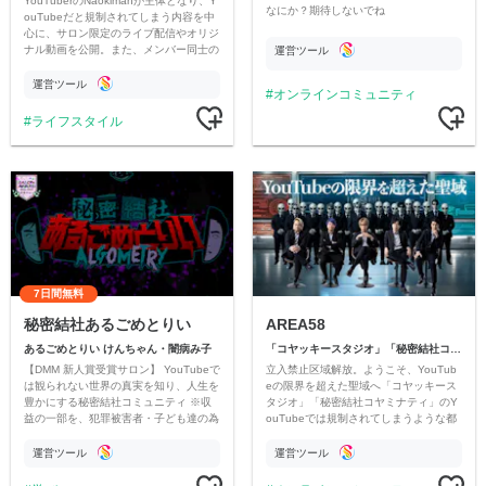
YouTuberのNaokimanが主体となり、Y
なにか？期待しないでね
ouTubeだと規制されてしまう内容を中
心に、サロン限定のライブ配信やオリジ
ナル動画を公開。また、メンバー同士の
運営ツール
情報交換や交流の場としても楽しんでい
ただいています。
運営ツール
オンラインコミュニティ
ライフスタイル
7日間無料
秘密結社あるごめとりい
AREA58
あるごめとりい けんちゃん・闇病み子
「コヤッキースタジオ」「秘密結社コヤミナティ」
【DMM 新人賞受賞サロン】 YouTubeで
立入禁止区域解放。ようこそ、YouTub
は観られない世界の真実を知り、人生を
eの限界を超えた聖域へ「コヤッキース
豊かにする秘密結社コミュニティ ※収
タジオ」「秘密結社コヤミナティ」のY
益の一部を、犯罪被害者・子ども達の為
ouTubeでは規制されてしまうような都
のチャリティーに寄付させていただきま
市伝説を中心にオリジナルコンテンツを
す
公開。
運営ツール
運営ツール