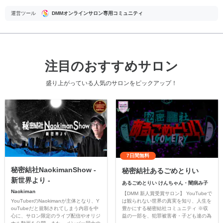
運営ツール
DMMオンラインサロン専用コミュニティ
注目のおすすめサロン
盛り上がっている人気のサロンをピックアップ！
7日間無料
秘密結社NaokimanShow -
秘密結社あるごめとりい
新世界より -
あるごめとりい けんちゃん・闇病み子
Naokiman
【DMM 新人賞受賞サロン】 YouTubeで
YouTuberのNaokimanが主体となり、Y
は観られない世界の真実を知り、人生を
ouTubeだと規制されてしまう内容を中
豊かにする秘密結社コミュニティ ※収
心に、サロン限定のライブ配信やオリジ
益の一部を、犯罪被害者・子ども達の為