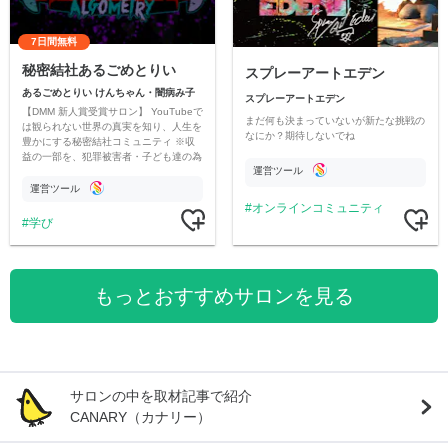
7日間無料
秘密結社あるごめとりい
スプレーアートエデン
あるごめとりい けんちゃん・闇病み子
スプレーアートエデン
【DMM 新人賞受賞サロン】 YouTubeで
まだ何も決まっていないが新たな挑戦の
は観られない世界の真実を知り、人生を
なにか？期待しないでね
豊かにする秘密結社コミュニティ ※収
益の一部を、犯罪被害者・子ども達の為
運営ツール
のチャリティーに寄付させていただきま
す
運営ツール
オンラインコミュニティ
学び
もっとおすすめサロンを見る
サロンの中を取材記事で紹介
CANARY（カナリー）