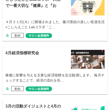
で一番大切な『健康』と『お
金』」
４月２１日(火）に開催されました、藤川里絵の楽しい投資生活
×こしらえごと.Labコラボ「こ…
動画
サロン会員無料
4月経済指標研究会
株価に影響を与える主要な経済指標を定点観測します。 毎月チ
ェックすることで、経済の流れを先…
動画
サロン会員無料
3月の活動ダイジェストと4月の