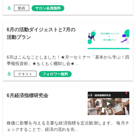
動画
サロン会員無料
6月の活動ダイジェストと7月の
活動プラン
6月はこんなことしました！★月一セミナー「基本から学ぶ！四
季報投資術」★もくもく棚卸し会★…
テキスト
フォロワー無料
6月経済指標研究会
株価に影響を与える主要な経済指標を定点観測します。 毎月チ
ェックすることで、経済の流れを先…