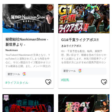
秘密結社NaokimanShow -
G1&千直ライクアボス‼️
新世界より -
きみライクアボス
Naokiman
G1・千直予想を配信。軸馬、展開予
YouTuberのNaokimanが主体となり、Y
想、買い目まで、根拠を含めて分かりや
ouTubeだと規制されてしまう内容を中
すくお届けします。本気で回収率アップ
心に、サロン限定のライブ配信やオリジ
を目指す方におすすめの競馬予想サロン
ナル動画を公開。また、メンバー同士の
です。
情報交換や交流の場としても楽しんでい
運営ツール
ただいています。
運営ツール
競馬
ライフスタイル