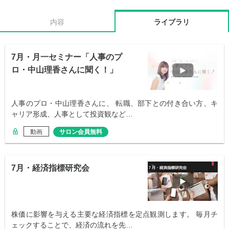
内容
ライブラリ
7月・月一セミナー「人事のプ
ロ・中山理香さんに聞く！」
人事のプロ・中山理香さんに、 転職、部下との付き合い方、キ
ャリア形成、人事として投資観など…
動画
サロン会員無料
7月・経済指標研究会
株価に影響を与える主要な経済指標を定点観測します。 毎月チ
ェックすることで、経済の流れを先…