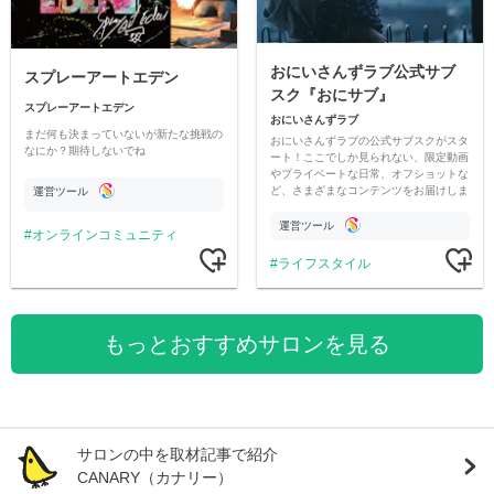
おにいさんずラブ公式サブ
スプレーアートエデン
スク『おにサブ』
スプレーアートエデン
おにいさんずラブ
まだ何も決まっていないが新たな挑戦の
おにいさんずラブの公式サブスクがスタ
なにか？期待しないでね
ート！ここでしか見られない、限定動画
やプライベートな日常、オフショットな
ど、さまざまなコンテンツをお届けしま
運営ツール
す。
運営ツール
オンラインコミュニティ
ライフスタイル
もっとおすすめサロンを見る
サロンの中を取材記事で紹介
CANARY（カナリー）