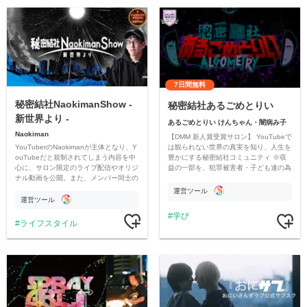
7日間無料
秘密結社NaokimanShow -
秘密結社あるごめとりい
新世界より -
あるごめとりい けんちゃん・闇病み子
Naokiman
【DMM 新人賞受賞サロン】 YouTubeで
YouTuberのNaokimanが主体となり、Y
は観られない世界の真実を知り、人生を
ouTubeだと規制されてしまう内容を中
豊かにする秘密結社コミュニティ ※収
心に、サロン限定のライブ配信やオリジ
益の一部を、犯罪被害者・子ども達の為
ナル動画を公開。また、メンバー同士の
のチャリティーに寄付させていただきま
情報交換や交流の場としても楽しんでい
す
運営ツール
ただいています。
運営ツール
学び
ライフスタイル