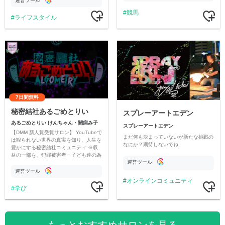
運営ツール
競馬
ライフスタイル
7日間無料
秘密結社あるごめとりい
スプレーアートエデン
あるごめとりい けんちゃん・闇病み子
スプレーアートエデン
【DMM 新人賞受賞サロン】 YouTubeで
まだ何も決まっていないが新たな挑戦の
は観られない世界の真実を知り、人生を
なにか？期待しないでね
豊かにする秘密結社コミュニティ ※収
益の一部を、犯罪被害者・子ども達の為
運営ツール
のチャリティーに寄付させていただきま
す
運営ツール
オンラインコミュニティ
学び