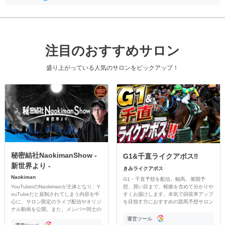
注目のおすすめサロン
盛り上がっている人気のサロンをピックアップ！
秘密結社NaokimanShow -
G1&千直ライクアボス‼️
新世界より -
きみライクアボス
Naokiman
G1・千直予想を配信。軸馬、展開予
YouTuberのNaokimanが主体となり、Y
想、買い目まで、根拠を含めて分かりや
ouTubeだと規制されてしまう内容を中
すくお届けします。本気で回収率アップ
心に、サロン限定のライブ配信やオリジ
を目指す方におすすめの競馬予想サロン
ナル動画を公開。また、メンバー同士の
です。
情報交換や交流の場としても楽しんでい
運営ツール
ただいています。