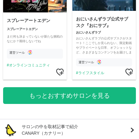
おにいさんずラブ公式サブ
スプレーアートエデン
スク『おにサブ』
スプレーアートエデン
おにいさんずラブ
まだ何も決まっていないが新たな挑戦の
おにいさんずラブの公式サブスクがスタ
なにか？期待しないでね
ート！ここでしか見られない、限定動画
やプライベートな日常、オフショットな
ど、さまざまなコンテンツをお届けしま
運営ツール
す。
運営ツール
オンラインコミュニティ
ライフスタイル
もっとおすすめサロンを見る
サロンの中を取材記事で紹介
CANARY（カナリー）