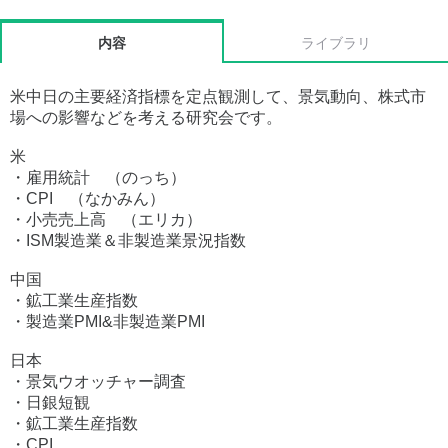
内容
ライブラリ
米中日の主要経済指標を定点観測して、景気動向、株式市
場への影響などを考える研究会です。
米
・雇用統計 （のっち）
・CPI （なかみん）
・小売売上高 （エリカ）
・ISM製造業＆非製造業景況指数
中国
・鉱工業生産指数
・製造業PMI&非製造業PMI
日本
・景気ウオッチャー調査
・日銀短観
・鉱工業生産指数
・CPI