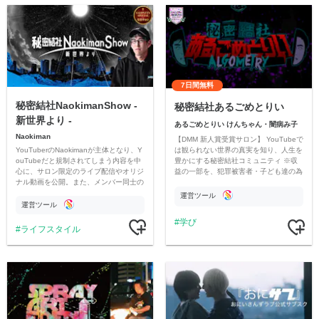
7日間無料
秘密結社NaokimanShow -
秘密結社あるごめとりい
新世界より -
あるごめとりい けんちゃん・闇病み子
Naokiman
【DMM 新人賞受賞サロン】 YouTubeで
YouTuberのNaokimanが主体となり、Y
は観られない世界の真実を知り、人生を
ouTubeだと規制されてしまう内容を中
豊かにする秘密結社コミュニティ ※収
心に、サロン限定のライブ配信やオリジ
益の一部を、犯罪被害者・子ども達の為
ナル動画を公開。また、メンバー同士の
のチャリティーに寄付させていただきま
情報交換や交流の場としても楽しんでい
す
運営ツール
ただいています。
運営ツール
学び
ライフスタイル