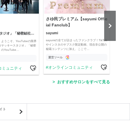
さゆ民プレミアム【sayumi Offic
公益
ial Fanclub】
sayumi
「コヤッキースタジオ」「秘密結社コヤミナティ」
公益
sayumiの全てが詰まったファンクラブ！TikTok
ようこそ、YouTubeの限界
Officia
やインスタのサブスク限定動画、現在非公開の
コヤッキースタジオ」「秘密
e thro
秘蔵コンテンツに加え、ここで…
YouTube…
運営ツール
運営
オンラインコミュニティ
コミュニティ
学
おすすめサロンをすべて見る
イト