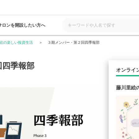
サロンを開設したい方へ
絵の楽しい投資生活
３期メンバー・第２回四季報部
回四季報部
オンライ
藤川里絵