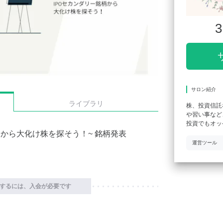
3
サロン紹介
ライブラリ
株、投資信託
や習い事など
投資でもオッ
柄から大化け株を探そう！~ 銘柄発表
運営ツール
。
するには、入会が必要です