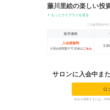
藤川里絵の楽しい投
もっとライブラリを見る
ご入会手続き中
販売価格
入会後無料
3,
※退会後閲覧不可 詳細は
こちら
サロンに入会中ま
ロ
続きを閲覧するには、DM