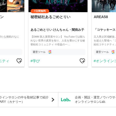
7日間無料
ン
秘密結社あるごめとりい
AREA58
あるごめとりい けんちゃん・闇病み子
新たな挑戦のなに
【DMM 新人賞受賞サロン】 YouTubeでは観ら
立入禁止区域解放。
れない世界の真実を知り、人生を豊かにする秘
を超えた聖域へ「
密結社コミュニティ ※収益の一…
結社コヤミナティ」の
運営ツール
運営ツール
ニティ
学び
オンライン
ラインサロンの中を取材記事で紹介
企画・開設・運営ノウハウサ
NARY（カナリー）
オンラインサロンLab.