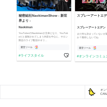
秘密結社NaokimanShow - 新世
スプレーアートエデ
界より -
Naokiman
スプレーアートエデン
YouTuberのNaokimanが主体となり、YouTub
まだ何も決まっていないが
eだと規制されてしまう内容を中心に、サロン
か？期待しないでね
限定のライブ配信やオリ…
運営ツール
運営ツール
ライフスタイル
オンラインコミュ
オン
CA