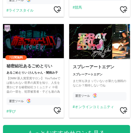
運営ツール
競馬
ライフスタイル
7日間無料
秘密結社あるごめとりい
スプレーアートエデン
あるごめとりい けんちゃん・闇病み子
スプレーアートエデン
【DMM 新人賞受賞サロン】 YouTubeで
まだ何も決まっていないが新たな挑戦の
は観られない世界の真実を知り、人生を
なにか？期待しないでね
豊かにする秘密結社コミュニティ ※収
益の一部を、犯罪被害者・子ども達の為
運営ツール
のチャリティーに寄付させていただきま
す
運営ツール
オンラインコミュニティ
学び