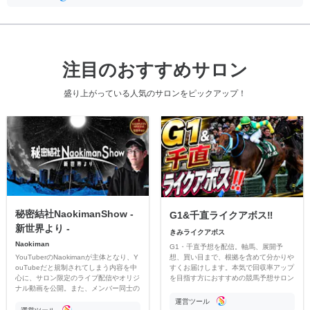
注目のおすすめサロン
盛り上がっている人気のサロンをピックアップ！
秘密結社NaokimanShow -
G1&千直ライクアボス‼️
新世界より -
きみライクアボス
Naokiman
G1・千直予想を配信。軸馬、展開予
YouTuberのNaokimanが主体となり、Y
想、買い目まで、根拠を含めて分かりや
ouTubeだと規制されてしまう内容を中
すくお届けします。本気で回収率アップ
心に、サロン限定のライブ配信やオリジ
を目指す方におすすめの競馬予想サロン
ナル動画を公開。また、メンバー同士の
です。
情報交換や交流の場としても楽しんでい
運営ツール
ただいています。