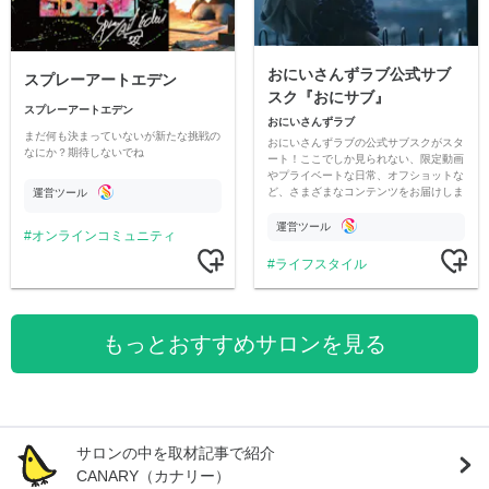
おにいさんずラブ公式サブ
スプレーアートエデン
スク『おにサブ』
スプレーアートエデン
おにいさんずラブ
まだ何も決まっていないが新たな挑戦の
おにいさんずラブの公式サブスクがスタ
なにか？期待しないでね
ート！ここでしか見られない、限定動画
やプライベートな日常、オフショットな
ど、さまざまなコンテンツをお届けしま
運営ツール
す。
運営ツール
オンラインコミュニティ
ライフスタイル
もっとおすすめサロンを見る
サロンの中を取材記事で紹介
CANARY（カナリー）