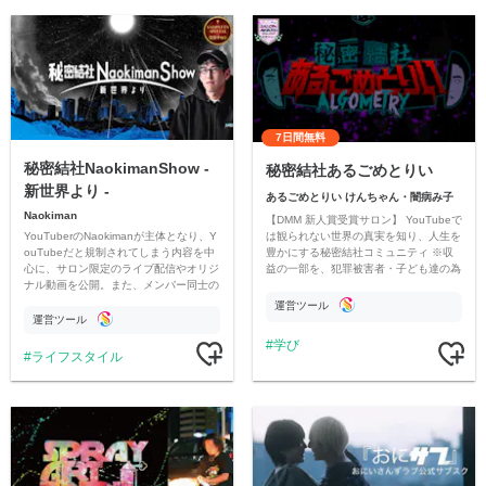
7日間無料
秘密結社NaokimanShow -
秘密結社あるごめとりい
新世界より -
あるごめとりい けんちゃん・闇病み子
Naokiman
【DMM 新人賞受賞サロン】 YouTubeで
YouTuberのNaokimanが主体となり、Y
は観られない世界の真実を知り、人生を
ouTubeだと規制されてしまう内容を中
豊かにする秘密結社コミュニティ ※収
心に、サロン限定のライブ配信やオリジ
益の一部を、犯罪被害者・子ども達の為
ナル動画を公開。また、メンバー同士の
のチャリティーに寄付させていただきま
情報交換や交流の場としても楽しんでい
す
運営ツール
ただいています。
運営ツール
学び
ライフスタイル