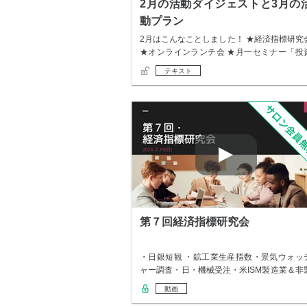
2月の活動ダイジェストと3月の
動プラン
2月はこんなことしました！ ★経済指標研究
★オンラインランチ会 ★月一セミナー「投
信…
テキスト
第７回経済指標研究会
・日銀短観 ・鉱工業生産指数・景気ウォッ
ャー調査・日・機械受注・米ISM製造業＆非
造業…
動画