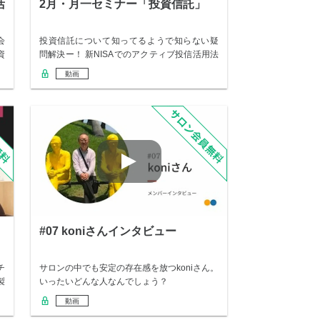
活
2月・月一セミナー「投資信託」
会
投資信託について知ってるようで知らない疑
資
問解決ー！ 新NISAでのアクティブ投信活用法
リ…
動画
#07 koniさんインタビュー
チ
サロンの中でも安定の存在感を放つkoniさん。
製
いったいどんな人なんでしょう？
動画