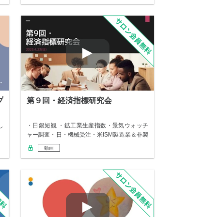
プ
第９回・経済指標研究会
し
・日銀短観 ・鉱工業生産指数・景気ウォッチ
ャー調査・日・機械受注・米ISM製造業＆非製
造業…
動画