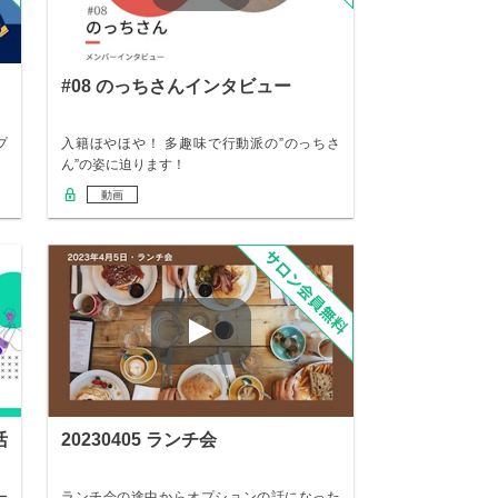
#08 のっちさんインタビュー
プ
入籍ほやほや！ 多趣味で行動派の”のっちさ
ん”の姿に迫ります！
動画
活
20230405 ランチ会
ー
ランチ会の途中からオプションの話になった