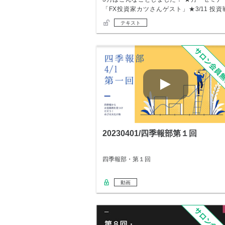
「FX投資家カツさんゲスト」★3/11 投資
略…
テキスト
20230401/四季報部第１回
四季報部・第１回
動画