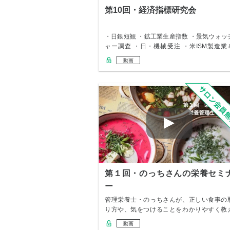
第10回・経済指標研究会
・日銀短観 ・鉱工業生産指数 ・景気ウォッ
ャー調査 ・日・機械受注 ・米ISM製造業
非…
動画
第１回・のっちさんの栄養セミ
ー
管理栄養士・のっちさんが、正しい食事の
り方や、気をつけることをわかりやすく教
てくれまし…
動画