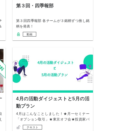
第３回・四季報部
チ
第３回四季報部 各チームが３銘柄ずつ推し銘
＆
柄を発表！
動画
ナ
4月の活動ダイジェストと5月の活
動プラン
取
4月はこんなことしました！★月一セミナー
え
「オプション取引」★東京オフ会★投資家バ
ー ミニオ…
テキスト