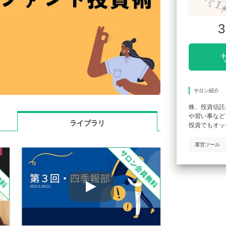
3
サロン紹介
株、投資信託
や習い事など
ライブラリ
投資でもオッ
運営ツール