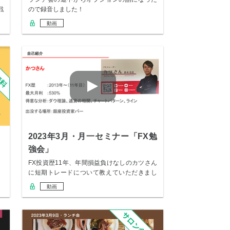
戦
ので録音しました！
動画
2023年3月・月一セミナー「FX勉
強会」
FX投資歴11年、年間損益負けなしのカツさん
に短期トレードについて教えていただきまし
た！ …
動画