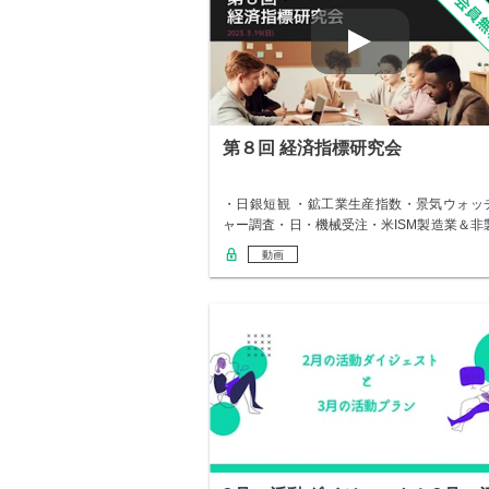
第８回 経済指標研究会
・日銀短観 ・鉱工業生産指数・景気ウォッ
ャー調査・日・機械受注・米ISM製造業＆非
造業…
動画