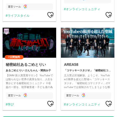
情報交換や交流の場としても楽しんでい
ただいています。
運営ツール
オンラインコミュニティ
ライフスタイル
7日間無料
秘密結社あるごめとりい
AREA58
あるごめとりい けんちゃん・闇病み子
「コヤッキースタジオ」「秘密結社コヤミナティ」
【DMM 新人賞受賞サロン】 YouTubeで
立入禁止区域解放。ようこそ、YouTub
は観られない世界の真実を知り、人生を
eの限界を超えた聖域へ「コヤッキース
豊かにする秘密結社コミュニティ ※収
タジオ」「秘密結社コヤミナティ」のY
益の一部を、犯罪被害者・子ども達の為
ouTubeでは規制されてしまうような都
のチャリティーに寄付させていただきま
市伝説を中心にオリジナルコンテンツを
す
公開。
運営ツール
運営ツール
学び
オンラインコミュニティ