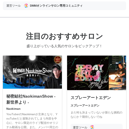
運営ツール
DMMオンラインサロン専用コミュニティ
注目のおすすめサロン
盛り上がっている人気のサロンをピックアップ！
秘密結社NaokimanShow -
スプレーアートエデン
新世界より -
スプレーアートエデン
Naokiman
まだ何も決まっていないが新たな挑戦の
YouTuberのNaokimanが主体となり、Y
なにか？期待しないでね
ouTubeだと規制されてしまう内容を中
心に、サロン限定のライブ配信やオリジ
ナル動画を公開。また、メンバー同士の
運営ツール