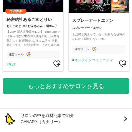
7日間無料
秘密結社あるごめとりい
スプレーアートエデン
あるごめとりい けんちゃん・闇病み子
スプレーアートエデン
【DMM 新人賞受賞サロン】 YouTubeで
まだ何も決まっていないが新たな挑戦の
は観られない世界の真実を知り、人生を
なにか？期待しないでね
豊かにする秘密結社コミュニティ ※収
益の一部を、犯罪被害者・子ども達の為
運営ツール
のチャリティーに寄付させていただきま
す
運営ツール
オンラインコミュニティ
学び
もっとおすすめサロンを見る
サロンの中を取材記事で紹介
CANARY（カナリー）