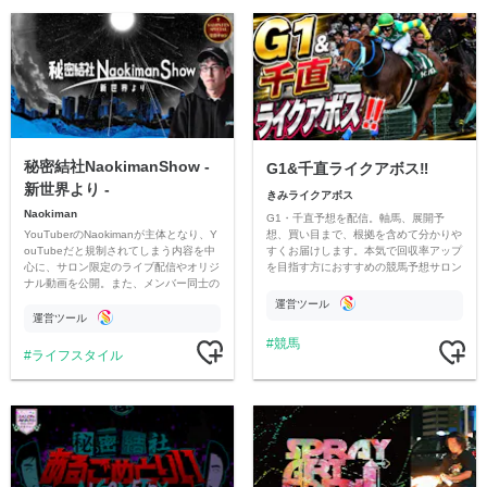
秘密結社NaokimanShow -
G1&千直ライクアボス‼️
新世界より -
きみライクアボス
Naokiman
G1・千直予想を配信。軸馬、展開予
YouTuberのNaokimanが主体となり、Y
想、買い目まで、根拠を含めて分かりや
ouTubeだと規制されてしまう内容を中
すくお届けします。本気で回収率アップ
心に、サロン限定のライブ配信やオリジ
を目指す方におすすめの競馬予想サロン
ナル動画を公開。また、メンバー同士の
です。
情報交換や交流の場としても楽しんでい
運営ツール
ただいています。
運営ツール
競馬
ライフスタイル