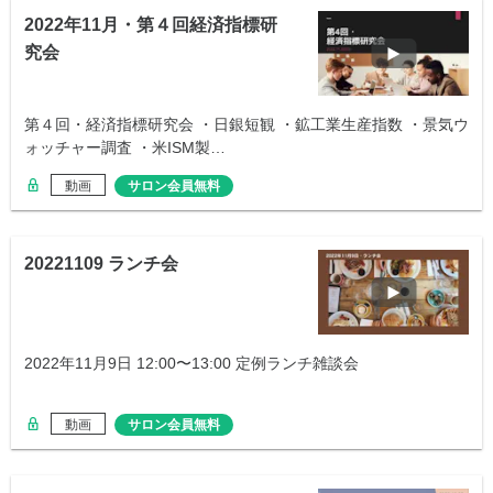
2022年11月・第４回経済指標研
究会
第４回・経済指標研究会 ・日銀短観 ・鉱工業生産指数 ・景気ウ
ォッチャー調査 ・米ISM製…
動画
サロン会員無料
20221109 ランチ会
2022年11月9日 12:00〜13:00 定例ランチ雑談会
動画
サロン会員無料