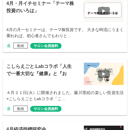
4月・月イチセミナー「テーマ株
投資のいろは」
4月の月一セミナーは、テーマ株投資です。 大きな時流にうまく
乗れれば、初心者さんでもわりと…
動画
サロン会員無料
こしらえごと.Labコラボ「人生
で一番大切な『健康』と『お
金』」
４月２１日(火）に開催されました、藤川里絵の楽しい投資生活
×こしらえごと.Labコラボ「こ…
動画
サロン会員無料
4月経済指標研究会