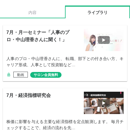
内容
ライブラリ
7月・月一セミナー「人事のプ
ロ・中山理香さんに聞く！」
人事のプロ・中山理香さんに、 転職、部下との付き合い方、キ
ャリア形成、人事として投資観など…
動画
サロン会員無料
7月・経済指標研究会
株価に影響を与える主要な経済指標を定点観測します。 毎月チ
ェックすることで、経済の流れを先…