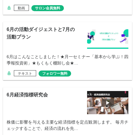
動画
サロン会員無料
6月の活動ダイジェストと7月の
活動プラン
6月はこんなことしました！★月一セミナー「基本から学ぶ！四
季報投資術」★もくもく棚卸し会★…
テキスト
フォロワー無料
6月経済指標研究会
株価に影響を与える主要な経済指標を定点観測します。 毎月チ
ェックすることで、経済の流れを先…