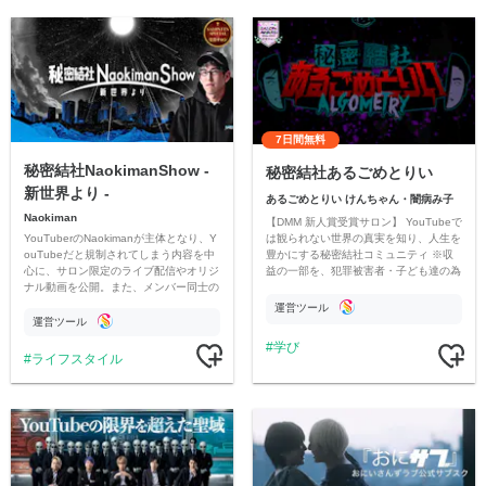
7日間無料
秘密結社NaokimanShow -
秘密結社あるごめとりい
新世界より -
あるごめとりい けんちゃん・闇病み子
Naokiman
【DMM 新人賞受賞サロン】 YouTubeで
YouTuberのNaokimanが主体となり、Y
は観られない世界の真実を知り、人生を
ouTubeだと規制されてしまう内容を中
豊かにする秘密結社コミュニティ ※収
心に、サロン限定のライブ配信やオリジ
益の一部を、犯罪被害者・子ども達の為
ナル動画を公開。また、メンバー同士の
のチャリティーに寄付させていただきま
情報交換や交流の場としても楽しんでい
す
運営ツール
ただいています。
運営ツール
学び
ライフスタイル