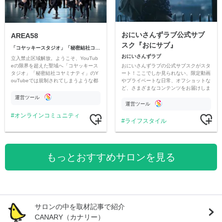
おにいさんずラブ公式サブ
AREA58
スク『おにサブ』
「コヤッキースタジオ」「秘密結社コヤミナティ」
おにいさんずラブ
立入禁止区域解放。ようこそ、YouTub
おにいさんずラブの公式サブスクがスタ
eの限界を超えた聖域へ「コヤッキース
ート！ここでしか見られない、限定動画
タジオ」「秘密結社コヤミナティ」のY
やプライベートな日常、オフショットな
ouTubeでは規制されてしまうような都
ど、さまざまなコンテンツをお届けしま
市伝説を中心にオリジナルコンテンツを
す。
公開。
運営ツール
運営ツール
オンラインコミュニティ
ライフスタイル
もっとおすすめサロンを見る
サロンの中を取材記事で紹介
CANARY（カナリー）