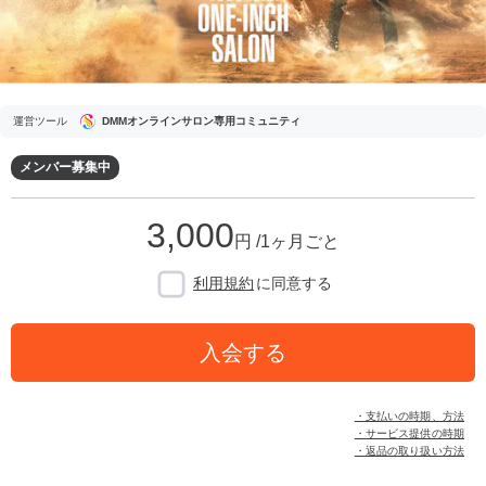
運営ツール
DMMオンラインサロン専用コミュニティ
メンバー募集中
3,000
円 /1ヶ月ごと
利用規約
に同意する
入会する
・支払いの時期、方法
・サービス提供の時期
・返品の取り扱い方法