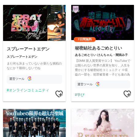
7日間無料
秘密結社あるごめとりい
スプレーアートエデン
あるごめとりい けんちゃん・闇病み子
スプレーアートエデン
【DMM 新人賞受賞サロン】 YouTubeで
まだ何も決まっていないが新たな挑戦の
は観られない世界の真実を知り、人生を
なにか？期待しないでね
豊かにする秘密結社コミュニティ ※収
益の一部を、犯罪被害者・子ども達の為
運営ツール
のチャリティーに寄付させていただきま
す
運営ツール
オンラインコミュニティ
学び