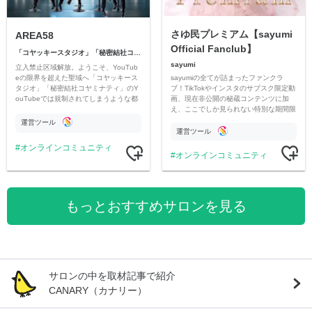
さゆ民プレミアム【sayumi
AREA58
Official Fanclub】
「コヤッキースタジオ」「秘密結社コヤミナティ」
sayumi
立入禁止区域解放。ようこそ、YouTub
sayumiの全てが詰まったファンクラ
eの限界を超えた聖域へ「コヤッキース
ブ！TikTokやインスタのサブスク限定動
タジオ」「秘密結社コヤミナティ」のY
画、現在非公開の秘蔵コンテンツに加
ouTubeでは規制されてしまうような都
え、ここでしか見られない特別な期間限
市伝説を中心にオリジナルコンテンツを
定コンテンツをお届けします！
公開。
運営ツール
運営ツール
オンラインコミュニティ
オンラインコミュニティ
もっとおすすめサロンを見る
サロンの中を取材記事で紹介
CANARY（カナリー）