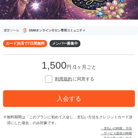
運営ツール
DMMオンラインサロン専用コミュニティ
カード決済で7日間無料
メンバー募集中
1,500
円 /1ヶ月ごと
利用規約
に同意する
入会する
無料期間は「このプランに初めて入会し、支払い方法をクレジットカード決
済にした場合」のみ対象です。
・支払いの時期、方法
・サービス提供の時期