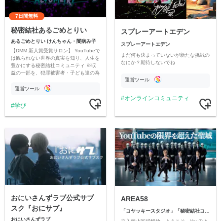
7日間無料
秘密結社あるごめとりい
スプレーアートエデン
あるごめとりい けんちゃん・闇病み子
スプレーアートエデン
【DMM 新人賞受賞サロン】 YouTubeで
まだ何も決まっていないが新たな挑戦の
は観られない世界の真実を知り、人生を
なにか？期待しないでね
豊かにする秘密結社コミュニティ ※収
益の一部を、犯罪被害者・子ども達の為
運営ツール
のチャリティーに寄付させていただきま
す
運営ツール
オンラインコミュニティ
学び
おにいさんずラブ公式サブ
AREA58
スク『おにサブ』
「コヤッキースタジオ」「秘密結社コヤミナティ」
おにいさんずラブ