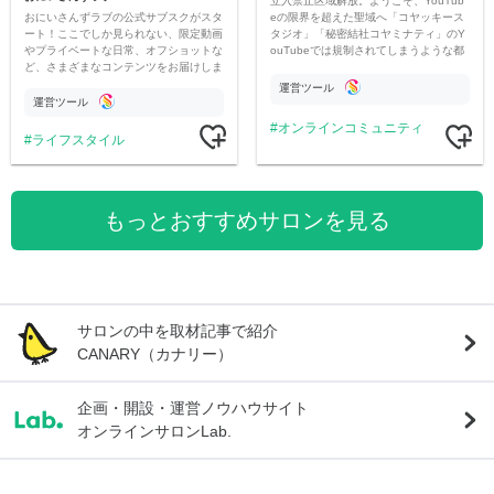
立入禁止区域解放。ようこそ、YouTub
おにいさんずラブの公式サブスクがスタ
eの限界を超えた聖域へ「コヤッキース
ート！ここでしか見られない、限定動画
タジオ」「秘密結社コヤミナティ」のY
やプライベートな日常、オフショットな
ouTubeでは規制されてしまうような都
ど、さまざまなコンテンツをお届けしま
市伝説を中心にオリジナルコンテンツを
す。
公開。
運営ツール
運営ツール
オンラインコミュニティ
ライフスタイル
もっとおすすめサロンを見る
サロンの中を取材記事で紹介
CANARY（カナリー）
企画・開設・運営ノウハウサイト
オンラインサロンLab.