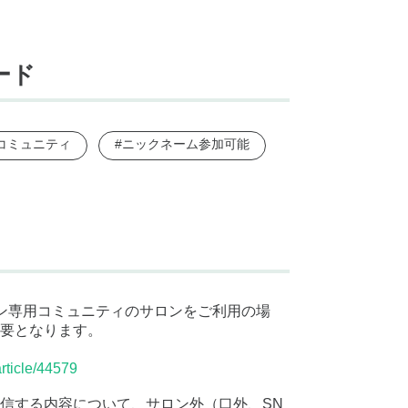
ード
コミュニティ
#ニックネーム参加可能
サロン専用コミュニティのサロンをご利用の場
要となります。
rticle/44579
信する内容について、サロン外（口外、SN