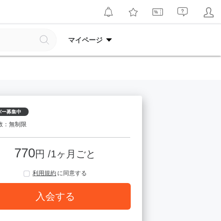
マイページ
バー募集中
数：無制限
770
円 /1ヶ月ごと
利用規約
に同意する
入会する