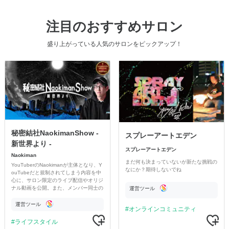
注目のおすすめサロン
盛り上がっている人気のサロンをピックアップ！
秘密結社NaokimanShow -
スプレーアートエデン
新世界より -
スプレーアートエデン
Naokiman
まだ何も決まっていないが新たな挑戦の
YouTuberのNaokimanが主体となり、Y
なにか？期待しないでね
ouTubeだと規制されてしまう内容を中
心に、サロン限定のライブ配信やオリジ
ナル動画を公開。また、メンバー同士の
運営ツール
情報交換や交流の場としても楽しんでい
ただいています。
運営ツール
オンラインコミュニティ
ライフスタイル