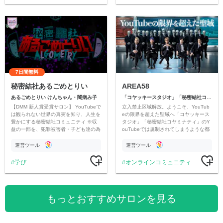
7日間無料
秘密結社あるごめとりい
AREA58
あるごめとりい けんちゃん・闇病み子
「コヤッキースタジオ」「秘密結社コヤミナティ」
【DMM 新人賞受賞サロン】 YouTubeで
立入禁止区域解放。ようこそ、YouTub
は観られない世界の真実を知り、人生を
eの限界を超えた聖域へ「コヤッキース
豊かにする秘密結社コミュニティ ※収
タジオ」「秘密結社コヤミナティ」のY
益の一部を、犯罪被害者・子ども達の為
ouTubeでは規制されてしまうような都
のチャリティーに寄付させていただきま
市伝説を中心にオリジナルコンテンツを
す
公開。
運営ツール
運営ツール
学び
オンラインコミュニティ
もっとおすすめサロンを見る