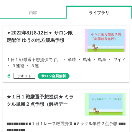
内容
ライブラリ
▼2022年8月8-12日▼ サロン限
定配信 ゆうの地方競馬予想
１日１戦厳選予想提供です。 ・ 単勝 ・ 馬連 ・ 馬単 ・ ワイド
・ ３連複 ・ ３連…
テキスト
サロン会員無料
★１日１戦厳選予想提供★ ミラ
クル単勝２点予想（解析デー
タ）8/6.7
■■■■■■■■■ ■１日１レース厳選提供 ■ミラクル単勝２点予想 ■■■
■■■■■■■■…