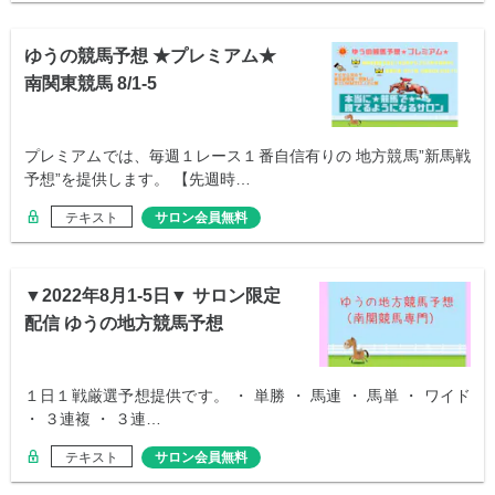
ゆうの競馬予想 ★プレミアム★
南関東競馬 8/1-5
プレミアムでは、毎週１レース１番自信有りの 地方競馬”新馬戦
予想”を提供します。 【先週時…
テキスト
サロン会員無料
▼2022年8月1-5日▼ サロン限定
配信 ゆうの地方競馬予想
１日１戦厳選予想提供です。 ・ 単勝 ・ 馬連 ・ 馬単 ・ ワイド
・ ３連複 ・ ３連…
テキスト
サロン会員無料