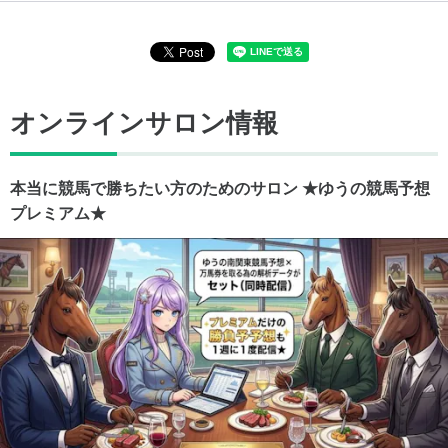
オンラインサロン情報
本当に競馬で勝ちたい方のためのサロン ★ゆうの競馬予想
プレミアム★