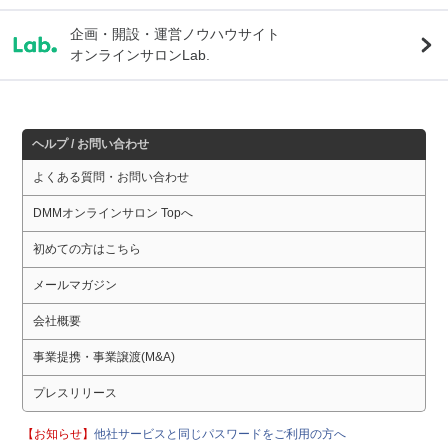
企画・開設・運営ノウハウサイト
オンラインサロンLab.
ヘルプ / お問い合わせ
よくある質問・お問い合わせ
DMMオンラインサロン Topへ
初めての方はこちら
メールマガジン
会社概要
事業提携・事業譲渡(M&A)
プレスリリース
【お知らせ】
他社サービスと同じパスワードをご利用の方へ