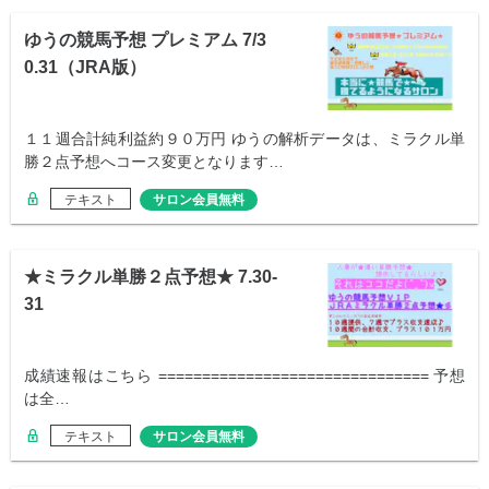
ゆうの競馬予想 プレミアム 7/3
0.31（JRA版）
１１週合計純利益約９０万円 ゆうの解析データは、ミラクル単
勝２点予想へコース変更となります…
テキスト
サロン会員無料
★ミラクル単勝２点予想★ 7.30-
31
成績速報はこちら =============================== 予想
は全…
テキスト
サロン会員無料