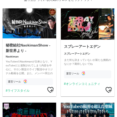
秘密結社NaokimanShow -
スプレーアートエデン
新世界より -
スプレーアートエデン
Naokiman
まだ何も決まっていないが新たな挑戦の
YouTuberのNaokimanが主体となり、Y
なにか？期待しないでね
ouTubeだと規制されてしまう内容を中
心に、サロン限定のライブ配信やオリジ
ナル動画を公開。また、メンバー同士の
運営ツール
情報交換や交流の場としても楽しんでい
ただいています。
運営ツール
オンラインコミュニティ
ライフスタイル