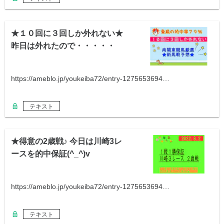
★１０回に３回しか外れない★
昨日は外れたので・・・・・
https://ameblo.jp/youkeiba72/entry-1275653694…
テキスト
★得意の2歳戦♪ 今日は川崎3レ
ースを的中保証(^_^)v
https://ameblo.jp/youkeiba72/entry-1275653694…
テキスト