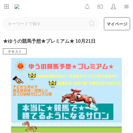
マイページ
★ゆうの競馬予想★プレミアム★ 10月21日
テキスト