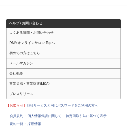
ヘルプ / お問い合わせ
よくある質問・お問い合わせ
DMMオンラインサロン Topへ
初めての方はこちら
メールマガジン
会社概要
事業提携・事業譲渡(M&A)
プレスリリース
【お知らせ】
他社サービスと同じパスワードをご利用の方へ
・会員規約
・個人情報保護に関して
・特定商取引法に基づく表示
・規約一覧
・採用情報