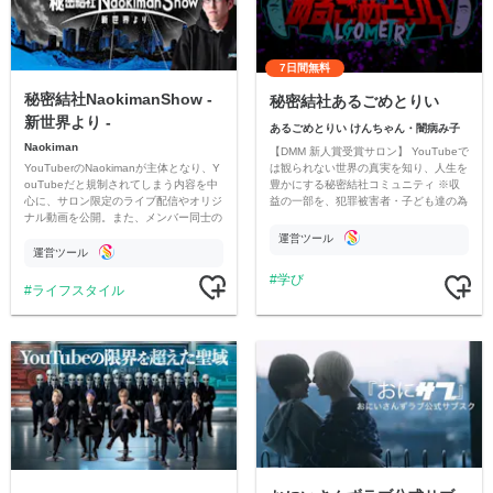
7日間無料
秘密結社NaokimanShow -
秘密結社あるごめとりい
新世界より -
あるごめとりい けんちゃん・闇病み子
Naokiman
【DMM 新人賞受賞サロン】 YouTubeで
YouTuberのNaokimanが主体となり、Y
は観られない世界の真実を知り、人生を
ouTubeだと規制されてしまう内容を中
豊かにする秘密結社コミュニティ ※収
心に、サロン限定のライブ配信やオリジ
益の一部を、犯罪被害者・子ども達の為
ナル動画を公開。また、メンバー同士の
のチャリティーに寄付させていただきま
情報交換や交流の場としても楽しんでい
す
運営ツール
ただいています。
運営ツール
学び
ライフスタイル