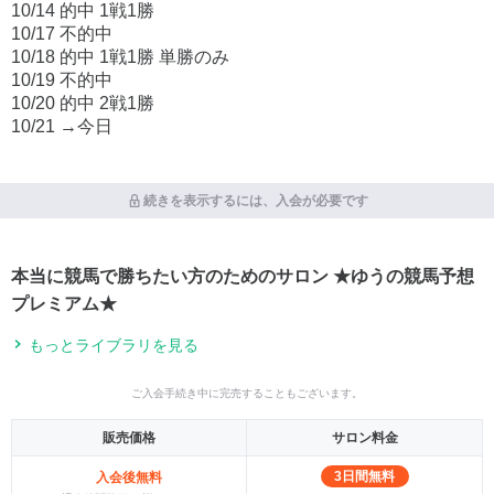
10/14 的中 1戦1勝
10/17 不的中
10/18 的中 1戦1勝 単勝のみ
10/19 不的中
10/20 的中 2戦1勝
10/21 →今日
続きを表示するには、入会が必要です
本当に競馬で勝ちたい方のためのサロン ★ゆうの競馬予想
プレミアム★
もっとライブラリを見る
ご入会手続き中に完売することもございます。
販売価格
サロン料金
3日間無料
入会後無料