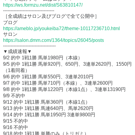
https://ws.formzu.net/dist/S63810147/
----------------------------------
［全成績はサロン及びブログで全て公開中］
ブログ
https://ameblo.jp/youkeiba72/theme-10117236710.html
サロン
https://salon.dmm.com/1364/topics/26045/posts
-----------------------------------
▼成績速報▼
9/2 的中 1戦1勝 馬単1980円（本線）
9/5 的中 1戦1勝 馬単920円、650円、3連単2620円、1550円
（1着同着）
9/6 的中 1戦1勝 馬単550円、3連単2010円
9/7 的中 1戦1勝 馬単710円（本線）、3連単2600円
9/8 的中 1戦1勝 馬単1220円（本線1点）、3連単13190円
9/9 不的中
9/12 的中 1戦1勝 馬単360円（本線1点）
9/13 的中 1戦1勝 馬連640円、馬単2620円
9/14 的中 1戦1勝 馬単1950円 3連単9800円
9/15 不的中
9/16 不的中
9/18 的中 1戦1勝 単勝のみ（トリガミ）