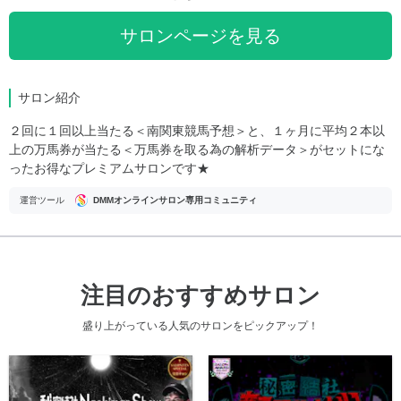
サロンページを見る
サロン紹介
２回に１回以上当たる＜南関東競馬予想＞と、１ヶ月に平均２本以
上の万馬券が当たる＜万馬券を取る為の解析データ＞がセットにな
ったお得なプレミアムサロンです★
運営ツール
DMMオンラインサロン専用コミュニティ
注目のおすすめサロン
盛り上がっている人気のサロンをピックアップ！