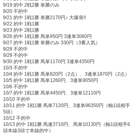
9/19 的中 2戦2勝 単勝のみ
9/20 不的中
9/21 的中 1戦1勝 単勝2170円♪ 大爆発!!
9/22 的中 1戦1勝
9/23 的中 2戦1勝
9/26 的中 1戦1勝 馬単950円 3連単3060円
9/27 的中 1戦1勝 単勝のみ 330円（3番人気）
9/28 不的中
9/29 不的中
9/30 的中 1戦1勝 馬単1170円 3連単4350円
10/3 不的中
10/4 的中 1戦1勝 馬単820円（2点）、3連単1870円（2点）
10/5 的中 1戦1勝 馬単1260円、3連単9050円
10/6 不的中
10/7 的中 1戦1勝 馬単4450円、3連単12110円
10/10 不的中
10/11 的中 1戦1勝 馬単7120円、3連単96350円（軸1頭相手
5頭）
10/12 不的中
10/13 的中 1戦1勝 馬連3710円、馬単10130円（軸1頭相手6
頭本線3頭で本線的中）