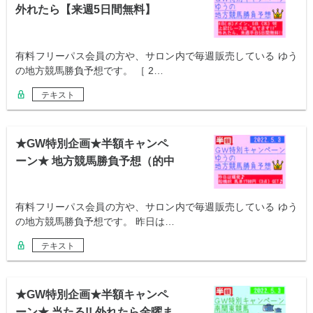
外れたら【来週5日間無料】
有料フリーパス会員の方や、サロン内で毎週販売している ゆう
の地方競馬勝負予想です。 ［ 2…
テキスト
★GW特別企画★半額キャンペ
ーン★ 地方競馬勝負予想（的中
保証付）
有料フリーパス会員の方や、サロン内で毎週販売している ゆう
の地方競馬勝負予想です。 昨日は…
テキスト
★GW特別企画★半額キャンペ
ーン★ 当たる!! 外れたら金曜ま