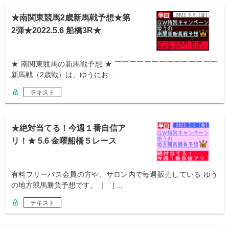
★南関東競馬2歳新馬戦予想★第
2弾★2022.5.6 船橋3R★
★ 南関東競馬の新馬戦予想 ★ ￣￣￣￣￣￣￣￣￣￣￣￣￣￣
新馬戦（2歳戦）は、ゆうにお…
テキスト
★絶対当てる！今週１番自信ア
リ！★ 5.6 金曜船橋５レース
有料フリーパス会員の方や、サロン内で毎週販売している ゆう
の地方競馬勝負予想です。 ｜ ［…
テキスト