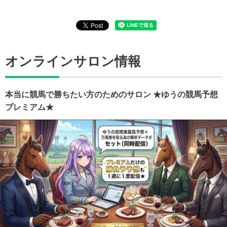
オンラインサロン情報
本当に競馬で勝ちたい方のためのサロン ★ゆうの競馬予想
プレミアム★