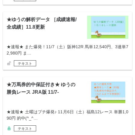
★ゆうの解析データ ［成績速報/
全成績］11.8更新
★速報★ また爆発！11/7（土）阪神12R 馬単12,540円、3連単7
2,980円 ま…
テキスト
★万馬券的中保証付き★ ゆうの
勝負レース JRA版 11/7-
★速報★ 土曜はプチ爆発♪ 11月6日（土）福島12レース 単勝1,0
90円 的中(^_^…
テキスト