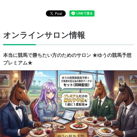
オンラインサロン情報
本当に競馬で勝ちたい方のためのサロン ★ゆうの競馬予想
プレミアム★