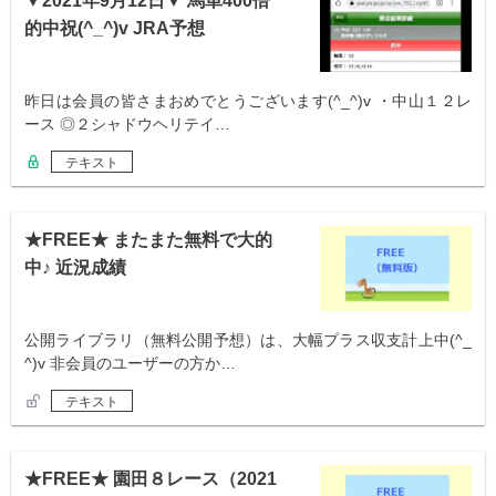
▼2021年9月12日▼ 馬単400倍
的中祝(^_^)v JRA予想
昨日は会員の皆さまおめでとうございます(^_^)v ・中山１２レ
ース ◎２シャドウヘリテイ…
テキスト
★FREE★ またまた無料で大的
中♪ 近況成績
公開ライブラリ（無料公開予想）は、大幅プラス収支計上中(^_
^)v 非会員のユーザーの方か…
テキスト
★FREE★ 園田８レース（2021