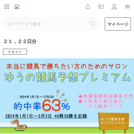
マイページ
２１，２２日分
テキスト