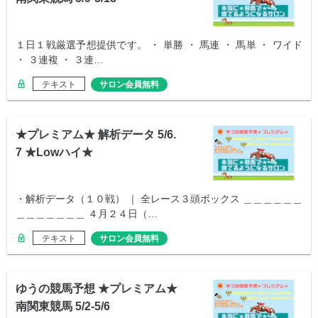
１日１戦厳選予想提供です。 ・ 単勝 ・ 馬連 ・ 馬単 ・ ワイド
・ ３連複 ・ ３連…
テキスト
サロン会員無料
★プレミアム★ 解析データ 5/6.
7 ★Lowハイ★
・解析データ（１０戦） ｜ 全レース３頭ボックス ＿＿＿＿＿＿
＿＿＿＿＿＿＿ ４月２４日（…
テキスト
サロン会員無料
ゆうの競馬予想 ★プレミアム★
南関東競馬 5/2-5/6