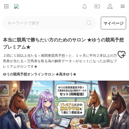
マイページ
本当に競馬で勝ちたい方のためのサロン ★ゆうの競馬予想
プレミアム★
２回に１回以上当たる＜南関東競馬予想＞と、１ヶ月に平均２本以上の万
馬券が当たる＜万馬券を取る為の解析データ＞がセットになったお得なプ
レミアムサロンです★
ゆうの競馬予想オンラインサロン ★高木ゆう★