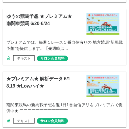
ゆうの競馬予想 ★プレミアム★
南関東競馬 6/20-6/24
プレミアムでは、毎週１レース１番自信有りの 地方競馬”新馬戦
予想”を提供します。【先週時点…
テキスト
サロン会員無料
★プレミアム★ 解析データ 6/1
8.19 ★Lowハイ★
南関東競馬の新馬戦予想を週1日1番自信アリをプレミアムで提
供中★ ￣￣￣￣￣￣￣￣￣￣￣￣…
テキスト
サロン会員無料