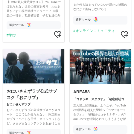
【DMM 新人賞受賞サロン】 YouTubeで
まだ何も決まっていないが新たな挑戦の
は観られない世界の真実を知り、人生を
なにか？期待しないでね
豊かにする秘密結社コミュニティ ※収
益の一部を、犯罪被害者・子ども達の為
運営ツール
のチャリティーに寄付させていただきま
す
運営ツール
オンラインコミュニティ
学び
おにいさんずラブ公式サブ
AREA58
スク『おにサブ』
「コヤッキースタジオ」「秘密結社コヤミナティ」
おにいさんずラブ
立入禁止区域解放。ようこそ、YouTub
おにいさんずラブの公式サブスクがスタ
eの限界を超えた聖域へ「コヤッキース
ート！ここでしか見られない、限定動画
タジオ」「秘密結社コヤミナティ」のY
やプライベートな日常、オフショットな
ouTubeでは規制されてしまうような都
ど、さまざまなコンテンツをお届けしま
市伝説を中心にオリジナルコンテンツを
す。
公開。
運営ツール
運営ツール