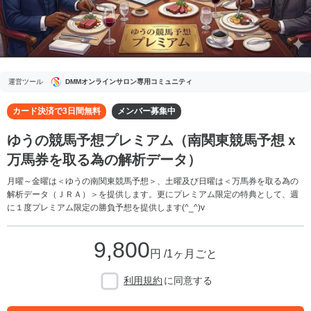
運営ツール
DMMオンラインサロン専用コミュニティ
カード決済で3日間無料
メンバー募集中
ゆうの競馬予想プレミアム（南関東競馬予想ｘ
万馬券を取る為の解析データ）
月曜～金曜は＜ゆうの南関東競馬予想＞、土曜及び日曜は＜万馬券を取る為の
解析データ（ＪＲＡ）＞を提供します。更にプレミアム限定の特典として、週
に１度プレミアム限定の勝負予想を提供します(^_^)v
9,800
円 /1ヶ月ごと
利用規約
に同意する